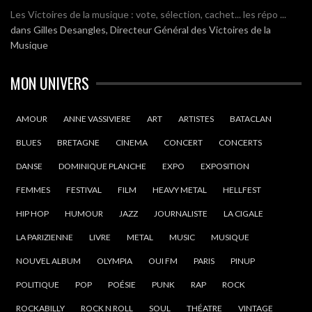
Les Victoires de la musique : vote, sélection, cachet... les répo ...
dans
Gilles Desangles, Directeur Général des Victoires de la
Musique
MON UNIVERS
AMOUR
ANNE VASSIVIERE
ART
ARTISTES
BATACLAN
BLUES
BRETAGNE
CINEMA
CONCERT
CONCERTS
DANSE
DOMINIQUE PLANCHE
EXPO
EXPOSITION
FEMMES
FESTIVAL
FILM
HEAVY METAL
HELLFEST
HIP HOP
HUMOUR
JAZZ
JOURNALISTE
LA CIGALE
LA PARIZIENNE
LIVRE
METAL
MUSIC
MUSIQUE
NOUVEL ALBUM
OLYMPIA
OUI FM
PARIS
PINUP
POLITIQUE
POP
POÉSIE
PUNK
RAP
ROCK
ROCKABILLY
ROCK N ROLL
SOUL
THÉATRE
VINTAGE