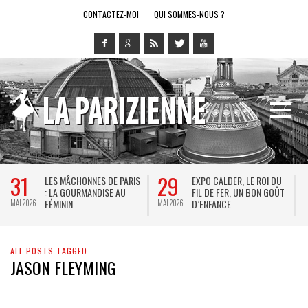
CONTACTEZ-MOI
QUI SOMMES-NOUS ?
31
29
LES MÂCHONNES DE PARIS
EXPO CALDER, LE ROI DU
: LA GOURMANDISE AU
FIL DE FER, UN BON GOÛT
FÉMININ
D’ENFANCE
MAI 2026
MAI 2026
M
ALL POSTS TAGGED
JASON FLEYMING