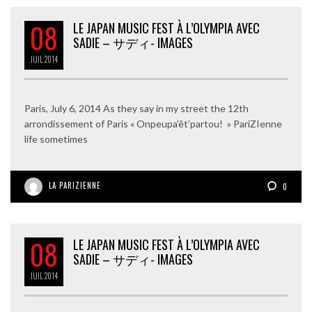
08
LE JAPAN MUSIC FEST À L’OLYMPIA AVEC
SADIE – サディ- IMAGES
JUIL
2014
Paris, July 6, 2014 As they say in my street the 12th
arrondissement of Paris « Onpeupa’êt’partou! » PariZIenne
life sometimes
LA PARIZIENNE
0
08
LE JAPAN MUSIC FEST À L’OLYMPIA AVEC
SADIE – サディ- IMAGES
JUIL
2014