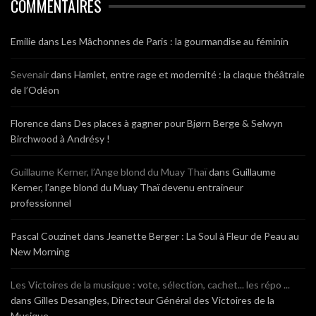
COMMENTAIRES
Emilie
dans
Les Mâchonnes de Paris : la gourmandise au féminin
Sevenair
dans
Hamlet, entre rage et modernité : la claque théâtrale
de l’Odéon
Florence
dans
Des places à gagner pour Bjørn Berge & Selwyn
Birchwood à Andrésy !
Guillaume Kerner, l’Ange blond du Muay Thaï
dans
Guillaume
Kerner, l’ange blond du Muay Thaï devenu entraineur
professionnel
Pascal Couzinet
dans
Jeanette Berger : La Soul à Fleur de Peau au
New Morning
Les Victoires de la musique : vote, sélection, cachet... les répo ...
dans
Gilles Desangles, Directeur Général des Victoires de la
Musique