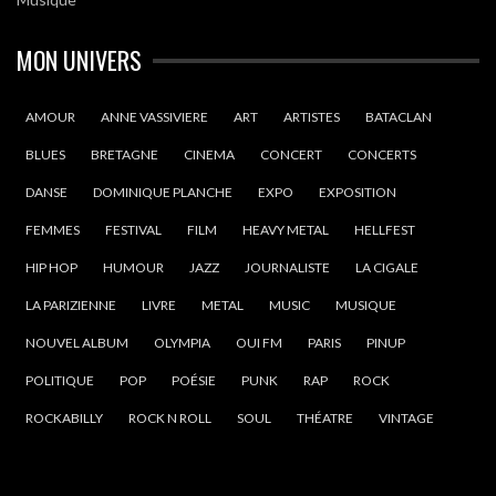
MON UNIVERS
AMOUR
ANNE VASSIVIERE
ART
ARTISTES
BATACLAN
BLUES
BRETAGNE
CINEMA
CONCERT
CONCERTS
DANSE
DOMINIQUE PLANCHE
EXPO
EXPOSITION
FEMMES
FESTIVAL
FILM
HEAVY METAL
HELLFEST
HIP HOP
HUMOUR
JAZZ
JOURNALISTE
LA CIGALE
LA PARIZIENNE
LIVRE
METAL
MUSIC
MUSIQUE
NOUVEL ALBUM
OLYMPIA
OUI FM
PARIS
PINUP
POLITIQUE
POP
POÉSIE
PUNK
RAP
ROCK
ROCKABILLY
ROCK N ROLL
SOUL
THÉATRE
VINTAGE