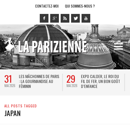
CONTACTEZ-MOI
QUI SOMMES-NOUS ?
31
29
LES MÂCHONNES DE PARIS
EXPO CALDER, LE ROI DU
: LA GOURMANDISE AU
FIL DE FER, UN BON GOÛT
FÉMININ
D’ENFANCE
MAI 2026
MAI 2026
M
ALL POSTS TAGGED
JAPAN