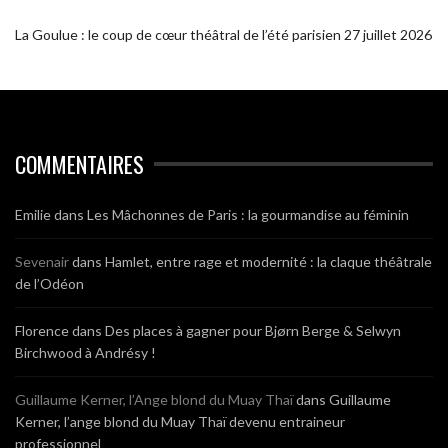
La Goulue : le coup de cœur théâtral de l’été parisien
27 juillet 2026
COMMENTAIRES
Emilie
dans
Les Mâchonnes de Paris : la gourmandise au féminin
Sevenair
dans
Hamlet, entre rage et modernité : la claque théâtrale
de l’Odéon
Florence
dans
Des places à gagner pour Bjørn Berge & Selwyn
Birchwood à Andrésy !
Guillaume Kerner, l’Ange blond du Muay Thaï
dans
Guillaume
Kerner, l’ange blond du Muay Thaï devenu entraineur
professionnel