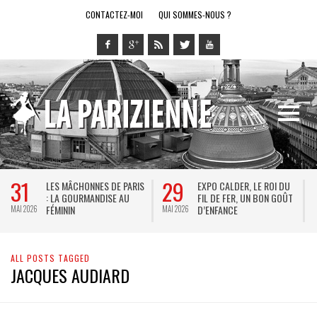
CONTACTEZ-MOI
QUI SOMMES-NOUS ?
31
29
LES MÂCHONNES DE PARIS
EXPO CALDER, LE ROI DU
: LA GOURMANDISE AU
FIL DE FER, UN BON GOÛT
FÉMININ
D’ENFANCE
MAI 2026
MAI 2026
M
ALL POSTS TAGGED
JACQUES AUDIARD