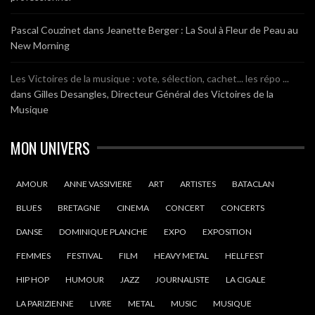
Pascal Couzinet
dans
Jeanette Berger : La Soul à Fleur de Peau au
New Morning
Les Victoires de la musique : vote, sélection, cachet... les répo ...
dans
Gilles Desangles, Directeur Général des Victoires de la
Musique
MON UNIVERS
AMOUR
ANNE VASSIVIERE
ART
ARTISTES
BATACLAN
BLUES
BRETAGNE
CINEMA
CONCERT
CONCERTS
DANSE
DOMINIQUE PLANCHE
EXPO
EXPOSITION
FEMMES
FESTIVAL
FILM
HEAVY METAL
HELLFEST
HIP HOP
HUMOUR
JAZZ
JOURNALISTE
LA CIGALE
LA PARIZIENNE
LIVRE
METAL
MUSIC
MUSIQUE