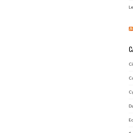
Le
C
C
C
Cy
D
Ec