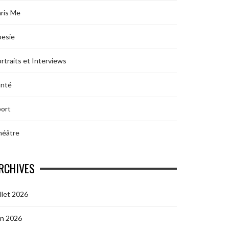
ris Me
oesie
rtraits et Interviews
anté
ort
héâtre
RCHIVES
illet 2026
in 2026