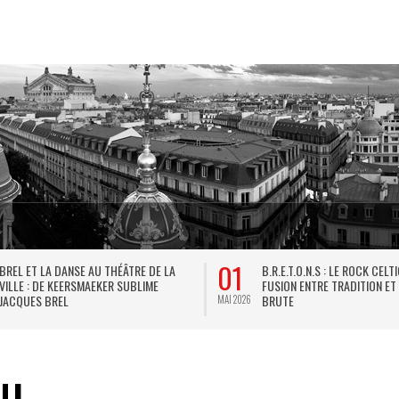
01
BREL ET LA DANSE AU THÉÂTRE DE LA
B.R.E.T.O.N.S : LE ROCK CELT
VILLE : DE KEERSMAEKER SUBLIME
FUSION ENTRE TRADITION ET
JACQUES BREL
BRUTE
MAI 2026