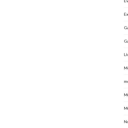
É
Ex
Ga
G
Li
M
m
M
M
No