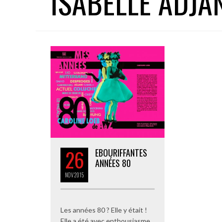
ISABELLE ADJA
26
EBOURIFFANTES
ANNÉES 80
NOV
2015
Les années 80 ? Elle y était !
Elle a été avec enthousiasme