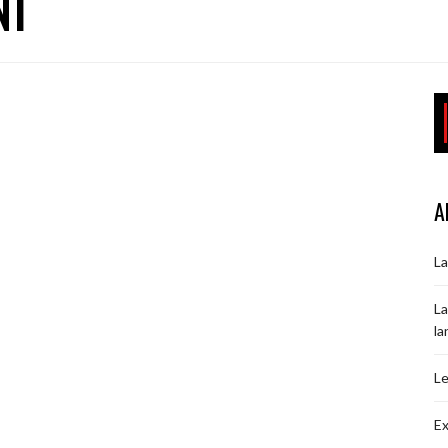
NI
A
La
La
la
Le
Ex