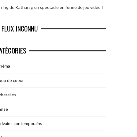
 ring de Katharsy, un spectacle en forme de jeu vidéo !
FLUX INCONNU
ATÉGORIES
inéma
oup de coeur
berelles
anse
rivains contemporains