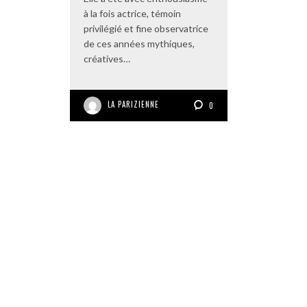
à la fois actrice, témoin
privilégié et fine observatrice
de ces années mythiques,
créatives…
LA PARIZIENNE
0