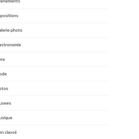
vènements
positions
lerie photo
astronomie
vre
ode
otos
usees
usique
n classé