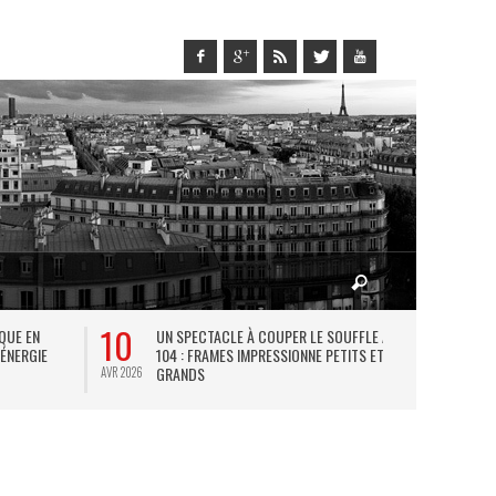
10
27
IQUE EN
UN SPECTACLE À COUPER LE SOUFFLE AU
L
 ÉNERGIE
104 : FRAMES IMPRESSIONNE PETITS ET
TH
GRANDS
AVR 2026
JUIL 2026