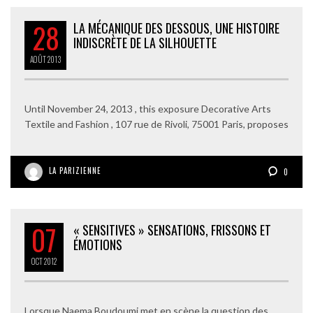
28
LA MÉCANIQUE DES DESSOUS, UNE HISTOIRE
INDISCRÈTE DE LA SILHOUETTE
AOÛT
2013
Until November 24, 2013 , this exposure Decorative Arts
Textile and Fashion , 107 rue de Rivoli, 75001 Paris, proposes
LA PARIZIENNE
0
07
« SENSITIVES » SENSATIONS, FRISSONS ET
ÉMOTIONS
OCT
2012
Lorsque Naema Boudoumi met en scène la question des