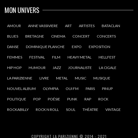
MON UNIVERS
AMOUR
ANNE VASSIVIERE
ART
ARTISTES
BATACLAN
BLUES
BRETAGNE
CINEMA
CONCERT
CONCERTS
DANSE
DOMINIQUE PLANCHE
EXPO
EXPOSITION
FEMMES
FESTIVAL
FILM
HEAVY METAL
HELLFEST
HIP HOP
HUMOUR
JAZZ
JOURNALISTE
LA CIGALE
LA PARIZIENNE
LIVRE
METAL
MUSIC
MUSIQUE
NOUVEL ALBUM
OLYMPIA
OUI FM
PARIS
PINUP
POLITIQUE
POP
POÉSIE
PUNK
RAP
ROCK
ROCKABILLY
ROCK N ROLL
SOUL
THÉATRE
VINTAGE
COPYRIGHT LA PARIZIENNE © 2014 - 2021