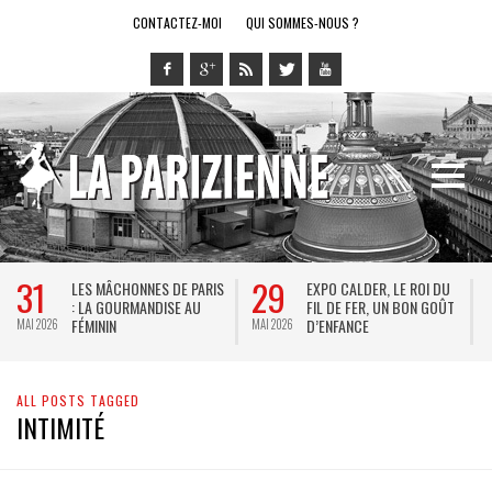
CONTACTEZ-MOI
QUI SOMMES-NOUS ?
31
29
LES MÂCHONNES DE PARIS
EXPO CALDER, LE ROI DU
: LA GOURMANDISE AU
FIL DE FER, UN BON GOÛT
FÉMININ
D’ENFANCE
MAI 2026
MAI 2026
M
ALL POSTS TAGGED
INTIMITÉ