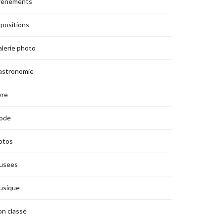
vènements
positions
lerie photo
astronomie
vre
ode
otos
usees
usique
n classé