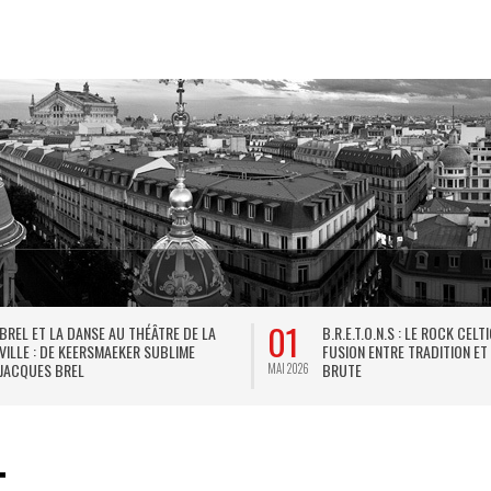
01
BREL ET LA DANSE AU THÉÂTRE DE LA
B.R.E.T.O.N.S : LE ROCK CELT
VILLE : DE KEERSMAEKER SUBLIME
FUSION ENTRE TRADITION ET
JACQUES BREL
BRUTE
MAI 2026