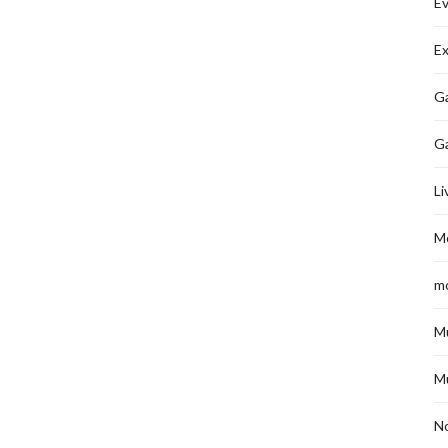
É
Ex
Ga
G
Li
M
m
M
M
No