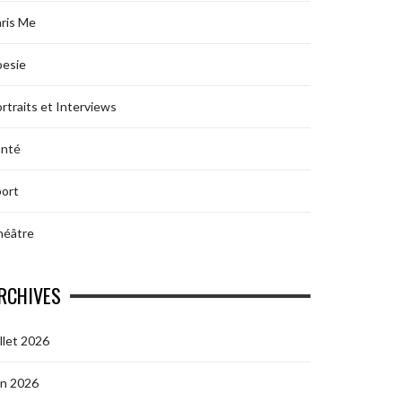
ris Me
oesie
rtraits et Interviews
anté
ort
héâtre
RCHIVES
illet 2026
in 2026