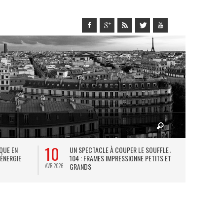
10
27
IQUE EN
UN SPECTACLE À COUPER LE SOUFFLE AU
L
 ÉNERGIE
104 : FRAMES IMPRESSIONNE PETITS ET
TH
GRANDS
AVR 2026
JUIL 2026