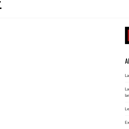
E
A
La
La
la
Le
Ex