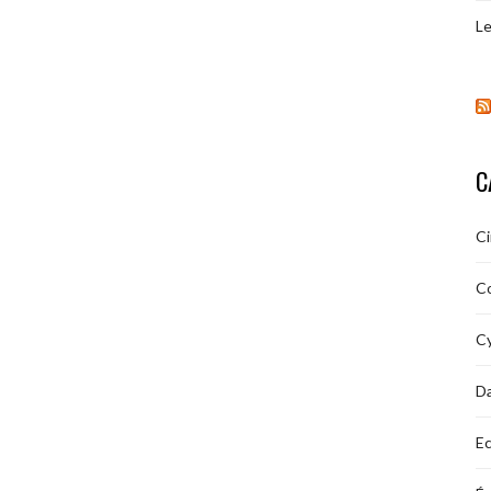
Le
C
C
C
Cy
D
Ec