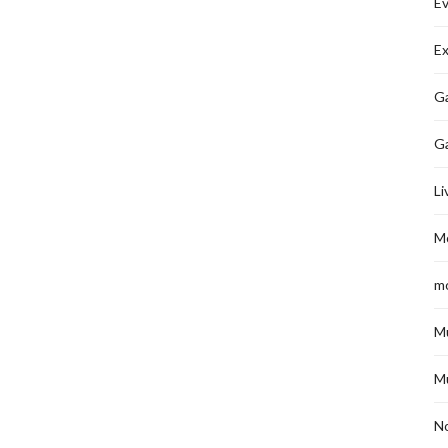
É
Ex
Ga
G
Li
M
m
M
M
No