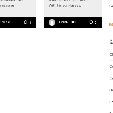
unglasses,
With his sunglasses,
Le
RIZIENNE
LA PARIZIENNE
2
2
C
C
C
Cy
D
Ec