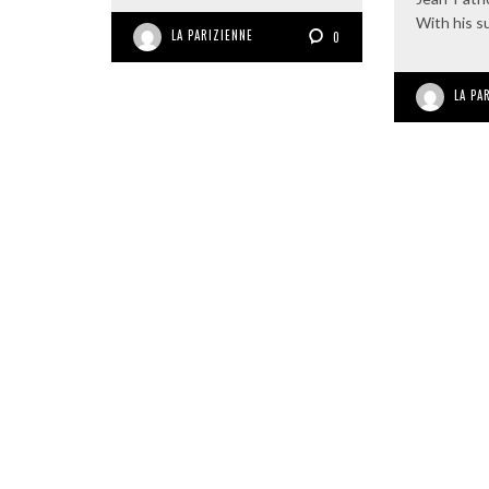
With his s
LA PARIZIENNE
0
LA PA