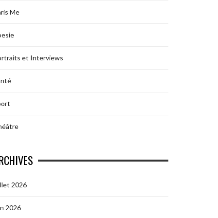
ris Me
oesie
rtraits et Interviews
anté
ort
héâtre
RCHIVES
illet 2026
in 2026