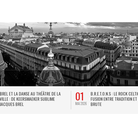
01
BREL ET LA DANSE AU THÉÂTRE DE LA
B.R.E.T.O.N.S : LE ROCK CELT
VILLE : DE KEERSMAEKER SUBLIME
FUSION ENTRE TRADITION ET
JACQUES BREL
BRUTE
MAI 2026