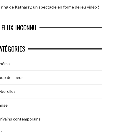
 ring de Katharsy, un spectacle en forme de jeu vidéo !
FLUX INCONNU
ATÉGORIES
inéma
oup de coeur
berelles
anse
rivains contemporains