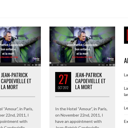
A
27
JEAN-PATRICK
JEAN-PATRICK
La
CAPDEVIELLE ET
CAPDEVIELLE ET
LA MORT
LA MORT
OCT
2012
La
la
Le
l “Amour”, in Paris,
In the Hotel “Amour”, in Paris,
er 22nd, 2011, I
on November 22nd, 2011, I
Ex
ppointment with
have an appointment with
ck Capdevielle.
Jean-Patrick Capdevielle.