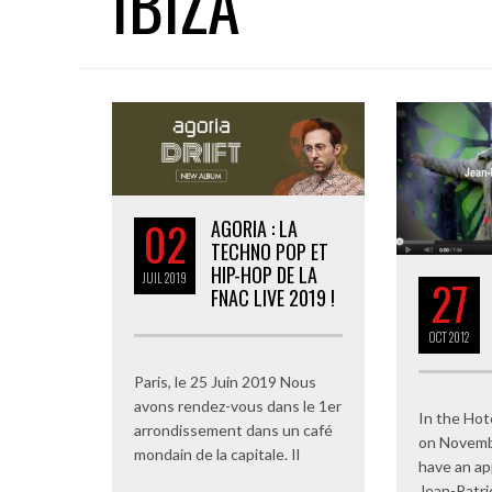
IBIZA
02
AGORIA : LA
TECHNO POP ET
HIP-HOP DE LA
JUIL
2019
27
FNAC LIVE 2019 !
OCT
2012
Paris, le 25 Juin 2019 Nous
avons rendez-vous dans le 1er
In the Hote
arrondissement dans un café
on Novemb
mondain de la capitale. Il
have an a
Jean-Patri