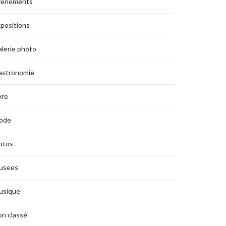
vènements
positions
lerie photo
astronomie
vre
ode
otos
usees
usique
n classé