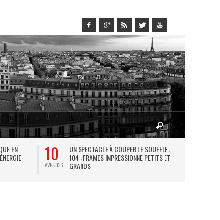
10
27
IQUE EN
UN SPECTACLE À COUPER LE SOUFFLE AU
L
 ÉNERGIE
104 : FRAMES IMPRESSIONNE PETITS ET
TH
GRANDS
AVR 2026
JUIL 2026