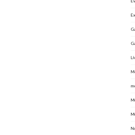
É
Ex
Ga
G
Li
M
m
M
M
No