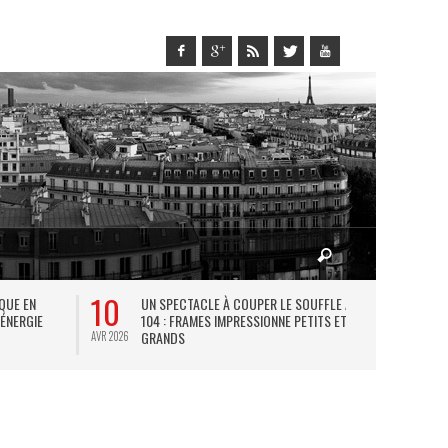
10
27
IQUE EN
UN SPECTACLE À COUPER LE SOUFFLE AU
L
 ÉNERGIE
104 : FRAMES IMPRESSIONNE PETITS ET
TH
GRANDS
AVR 2026
JUIL 2026