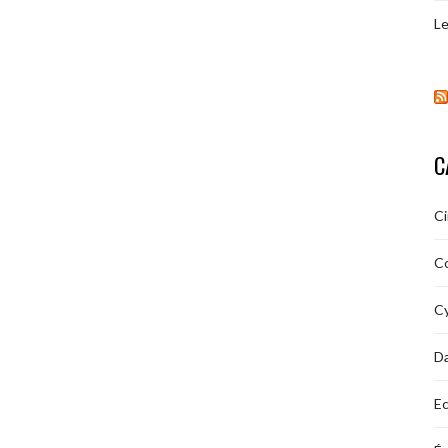
Le
C
C
C
Cy
D
Ec