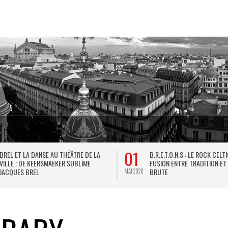
01
BREL ET LA DANSE AU THÉÂTRE DE LA
B.R.E.T.O.N.S : LE ROCK CELT
VILLE : DE KEERSMAEKER SUBLIME
FUSION ENTRE TRADITION ET
JACQUES BREL
BRUTE
MAI 2026