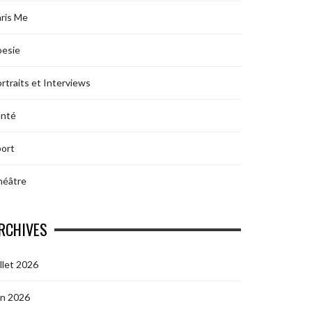
ris Me
oesie
rtraits et Interviews
anté
ort
héâtre
RCHIVES
illet 2026
in 2026