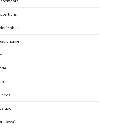
vènements
positions
lerie photo
astronomie
vre
ode
otos
usees
usique
n classé