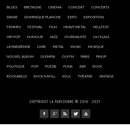
BLUES
BRETAGNE
CINEMA
CONCERT
CONCERTS
DANSE
DOMINIQUE PLANCHE
EXPO
EXPOSITION
FEMMES
FESTIVAL
FILM
HEAVY METAL
HELLFEST
HIP HOP
HUMOUR
JAZZ
JOURNALISTE
LA CIGALE
LA PARIZIENNE
LIVRE
METAL
MUSIC
MUSIQUE
NOUVEL ALBUM
OLYMPIA
OUI FM
PARIS
PINUP
POLITIQUE
POP
POÉSIE
PUNK
RAP
ROCK
ROCKABILLY
ROCK N ROLL
SOUL
THÉATRE
VINTAGE
COPYRIGHT LA PARIZIENNE © 2014 - 2021