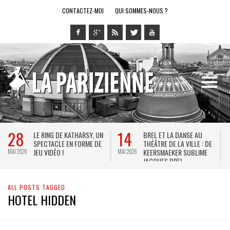
CONTACTEZ-MOI
QUI SOMMES-NOUS ?
28
14
LE RING DE KATHARSY, UN
BREL ET LA DANSE AU
SPECTACLE EN FORME DE
THÉÂTRE DE LA VILLE : DE
JEU VIDÉO !
KEERSMAEKER SUBLIME
MAI 2026
MAI 2026
M
JACQUES BREL
ALL POSTS TAGGED
HOTEL HIDDEN