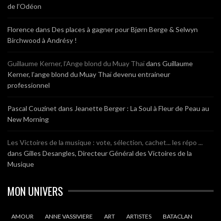
de l’Odéon
Florence
dans
Des places à gagner pour Bjørn Berge & Selwyn
Birchwood à Andrésy !
Guillaume Kerner, l’Ange blond du Muay Thaï
dans
Guillaume
Kerner, l’ange blond du Muay Thaï devenu entraineur
professionnel
Pascal Couzinet
dans
Jeanette Berger : La Soul à Fleur de Peau au
New Morning
Les Victoires de la musique : vote, sélection, cachet... les répo ...
dans
Gilles Desangles, Directeur Général des Victoires de la
Musique
MON UNIVERS
AMOUR
ANNE VASSIVIERE
ART
ARTISTES
BATACLAN