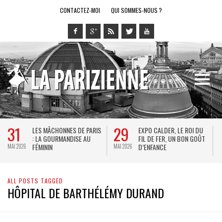
CONTACTEZ-MOI
QUI SOMMES-NOUS ?
31
29
LES MÂCHONNES DE PARIS
EXPO CALDER, LE ROI DU
: LA GOURMANDISE AU
FIL DE FER, UN BON GOÛT
FÉMININ
D’ENFANCE
MAI 2026
MAI 2026
M
ALL POSTS TAGGED
HÔPITAL DE BARTHÉLÉMY DURAND