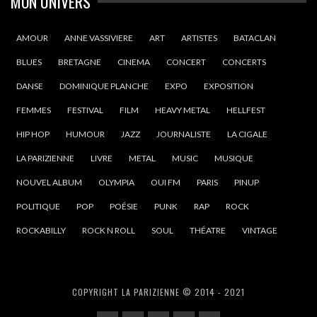
MON UNIVERS
AMOUR
ANNE VASSIVIERE
ART
ARTISTES
BATACLAN
BLUES
BRETAGNE
CINEMA
CONCERT
CONCERTS
DANSE
DOMINIQUE PLANCHE
EXPO
EXPOSITION
FEMMES
FESTIVAL
FILM
HEAVY METAL
HELLFEST
HIP HOP
HUMOUR
JAZZ
JOURNALISTE
LA CIGALE
LA PARIZIENNE
LIVRE
METAL
MUSIC
MUSIQUE
NOUVEL ALBUM
OLYMPIA
OUI FM
PARIS
PINUP
POLITIQUE
POP
POÉSIE
PUNK
RAP
ROCK
ROCKABILLY
ROCK N ROLL
SOUL
THÉATRE
VINTAGE
COPYRIGHT LA PARIZIENNE © 2014 - 2021