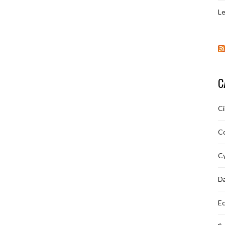
Le
C
C
C
Cy
D
Ec