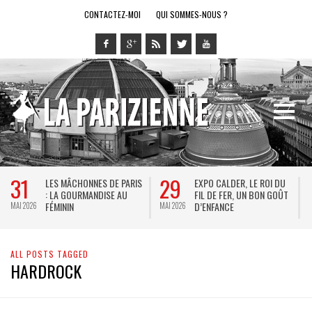
CONTACTEZ-MOI
QUI SOMMES-NOUS ?
31
29
LES MÂCHONNES DE PARIS
EXPO CALDER, LE ROI DU
: LA GOURMANDISE AU
FIL DE FER, UN BON GOÛT
FÉMININ
D’ENFANCE
MAI 2026
MAI 2026
M
ALL POSTS TAGGED
HARDROCK