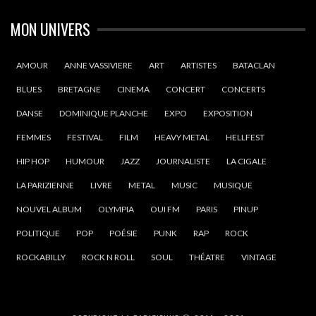
MON UNIVERS
AMOUR
ANNE VASSIVIERE
ART
ARTISTES
BATACLAN
BLUES
BRETAGNE
CINEMA
CONCERT
CONCERTS
DANSE
DOMINIQUE PLANCHE
EXPO
EXPOSITION
FEMMES
FESTIVAL
FILM
HEAVY METAL
HELLFEST
HIP HOP
HUMOUR
JAZZ
JOURNALISTE
LA CIGALE
LA PARIZIENNE
LIVRE
METAL
MUSIC
MUSIQUE
NOUVEL ALBUM
OLYMPIA
OUI FM
PARIS
PINUP
POLITIQUE
POP
POÉSIE
PUNK
RAP
ROCK
ROCKABILLY
ROCK N ROLL
SOUL
THÉATRE
VINTAGE