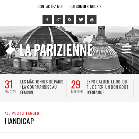
CONTACTEZ-MOI
QUI SOMMES-NOUS ?
31
29
LES MÂCHONNES DE PARIS
EXPO CALDER, LE ROI DU
: LA GOURMANDISE AU
FIL DE FER, UN BON GOÛT
FÉMININ
D’ENFANCE
MAI 2026
MAI 2026
M
ALL POSTS TAGGED
HANDICAP