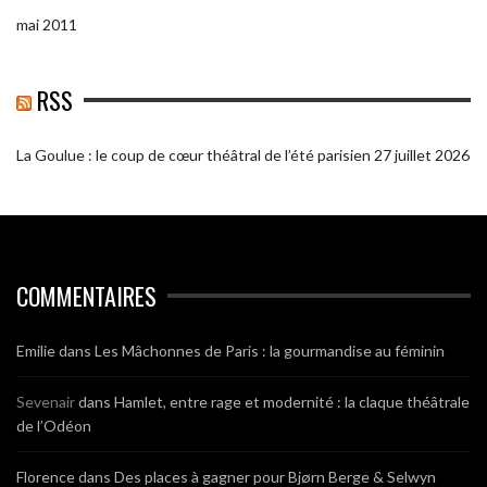
mai 2011
RSS
La Goulue : le coup de cœur théâtral de l’été parisien
27 juillet 2026
COMMENTAIRES
Emilie
dans
Les Mâchonnes de Paris : la gourmandise au féminin
Sevenair
dans
Hamlet, entre rage et modernité : la claque théâtrale
de l’Odéon
Florence
dans
Des places à gagner pour Bjørn Berge & Selwyn