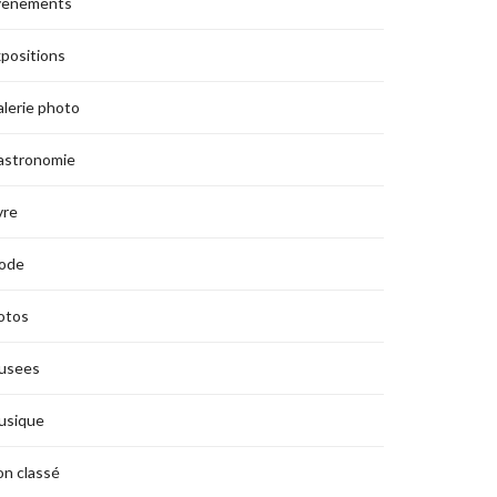
vènements
positions
lerie photo
astronomie
vre
ode
otos
usees
usique
n classé