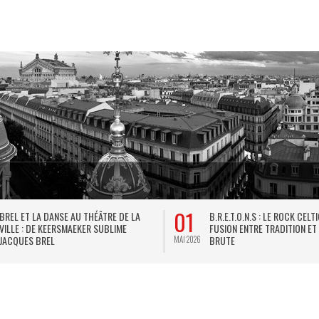
01
BREL ET LA DANSE AU THÉÂTRE DE LA
B.R.E.T.O.N.S : LE ROCK CELT
VILLE : DE KEERSMAEKER SUBLIME
FUSION ENTRE TRADITION ET
JACQUES BREL
BRUTE
MAI 2026