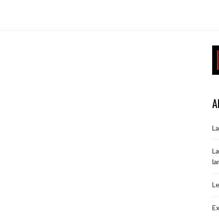
A
La
La
la
Le
Ex