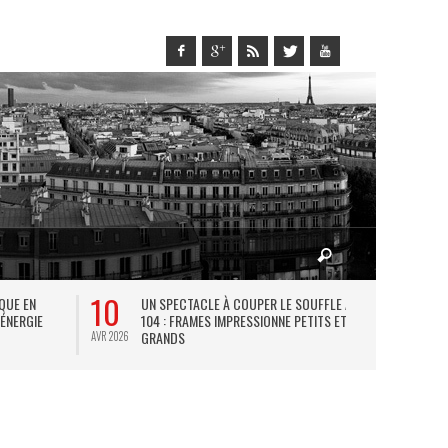
10
27
IQUE EN
UN SPECTACLE À COUPER LE SOUFFLE AU
L
 ÉNERGIE
104 : FRAMES IMPRESSIONNE PETITS ET
TH
GRANDS
AVR 2026
JUIL 2026