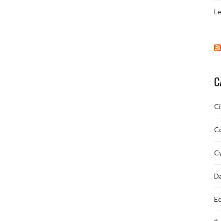
Le
C
C
C
Cy
D
Ec