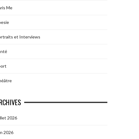
ris Me
oesie
rtraits et Interviews
anté
ort
héâtre
RCHIVES
illet 2026
in 2026