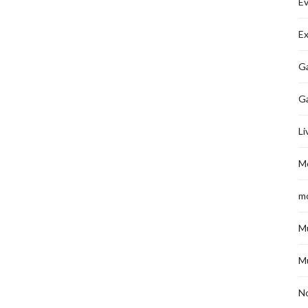
É
Ex
Ga
G
Li
M
m
M
M
No