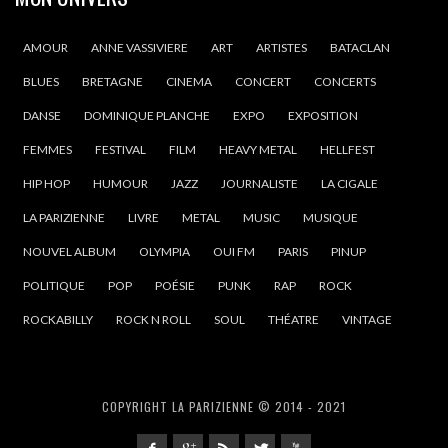
AMOUR
ANNE VASSIVIERE
ART
ARTISTES
BATACLAN
BLUES
BRETAGNE
CINEMA
CONCERT
CONCERTS
DANSE
DOMINIQUE PLANCHE
EXPO
EXPOSITION
FEMMES
FESTIVAL
FILM
HEAVY METAL
HELLFEST
HIP HOP
HUMOUR
JAZZ
JOURNALISTE
LA CIGALE
LA PARIZIENNE
LIVRE
METAL
MUSIC
MUSIQUE
NOUVEL ALBUM
OLYMPIA
OUI FM
PARIS
PINUP
POLITIQUE
POP
POÉSIE
PUNK
RAP
ROCK
ROCKABILLY
ROCK N ROLL
SOUL
THÉATRE
VINTAGE
COPYRIGHT LA PARIZIENNE © 2014 - 2021