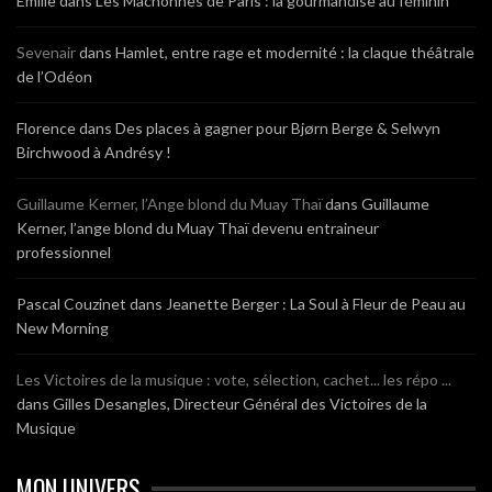
Emilie
dans
Les Mâchonnes de Paris : la gourmandise au féminin
Sevenair
dans
Hamlet, entre rage et modernité : la claque théâtrale
de l’Odéon
Florence
dans
Des places à gagner pour Bjørn Berge & Selwyn
Birchwood à Andrésy !
Guillaume Kerner, l’Ange blond du Muay Thaï
dans
Guillaume
Kerner, l’ange blond du Muay Thaï devenu entraineur
professionnel
Pascal Couzinet
dans
Jeanette Berger : La Soul à Fleur de Peau au
New Morning
Les Victoires de la musique : vote, sélection, cachet... les répo ...
dans
Gilles Desangles, Directeur Général des Victoires de la
Musique
MON UNIVERS