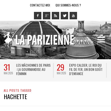
CONTACTEZ-MOI
QUI SOMMES-NOUS ?
31
29
LES MÂCHONNES DE PARIS
EXPO CALDER, LE ROI DU
: LA GOURMANDISE AU
FIL DE FER, UN BON GOÛT
FÉMININ
D’ENFANCE
MAI 2026
MAI 2026
M
ALL POSTS TAGGED
HACHETTE