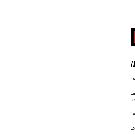
A
La
La
la
Le
Ex