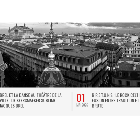
01
BREL ET LA DANSE AU THÉÂTRE DE LA
B.R.E.T.O.N.S : LE ROCK CELT
VILLE : DE KEERSMAEKER SUBLIME
FUSION ENTRE TRADITION ET
JACQUES BREL
BRUTE
MAI 2026