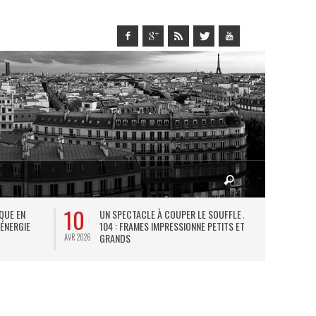
10
27
IQUE EN
UN SPECTACLE À COUPER LE SOUFFLE AU
L
 ÉNERGIE
104 : FRAMES IMPRESSIONNE PETITS ET
TH
GRANDS
AVR 2026
JUIL 2026