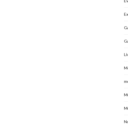
É
Ex
Ga
G
Li
M
m
M
M
No