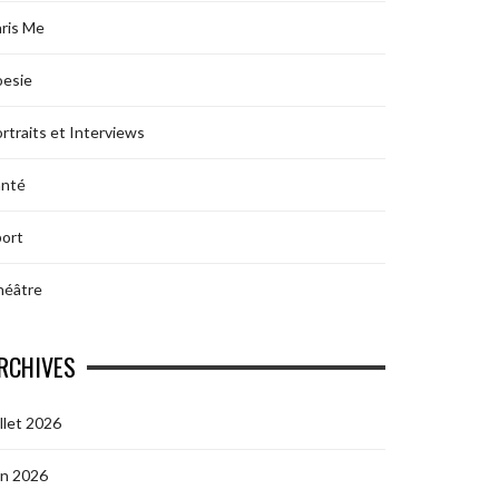
ris Me
oesie
rtraits et Interviews
anté
ort
héâtre
RCHIVES
illet 2026
in 2026