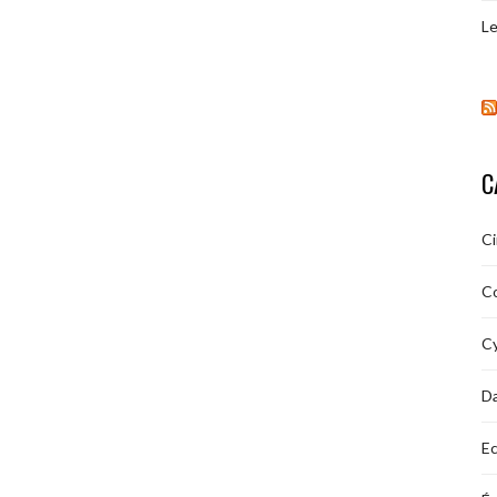
Le
C
C
C
Cy
D
Ec