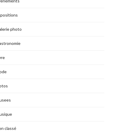
vènements
positions
lerie photo
astronomie
vre
ode
otos
usees
usique
n classé