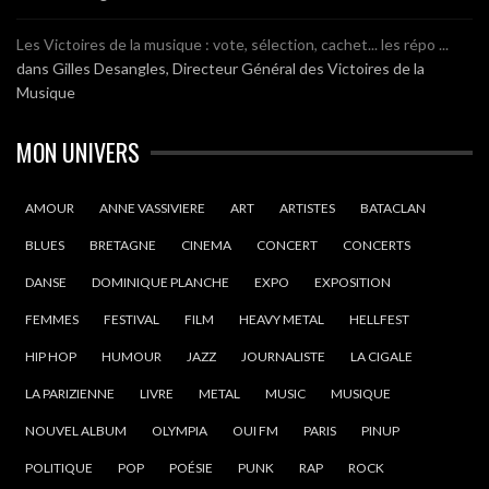
Les Victoires de la musique : vote, sélection, cachet... les répo ...
dans
Gilles Desangles, Directeur Général des Victoires de la
Musique
MON UNIVERS
AMOUR
ANNE VASSIVIERE
ART
ARTISTES
BATACLAN
BLUES
BRETAGNE
CINEMA
CONCERT
CONCERTS
DANSE
DOMINIQUE PLANCHE
EXPO
EXPOSITION
FEMMES
FESTIVAL
FILM
HEAVY METAL
HELLFEST
HIP HOP
HUMOUR
JAZZ
JOURNALISTE
LA CIGALE
LA PARIZIENNE
LIVRE
METAL
MUSIC
MUSIQUE
NOUVEL ALBUM
OLYMPIA
OUI FM
PARIS
PINUP
POLITIQUE
POP
POÉSIE
PUNK
RAP
ROCK