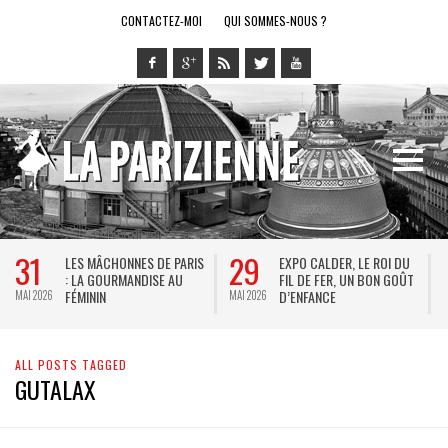
CONTACTEZ-MOI
QUI SOMMES-NOUS ?
29
28
1
EXPO CALDER, LE ROI DU
LE RING DE KATHARSY, UN
FIL DE FER, UN BON GOÛT
SPECTACLE EN FORME DE
D’ENFANCE
JEU VIDÉO !
MAI 2026
MAI 2026
MAI 
ALL POSTS TAGGED
GUTALAX