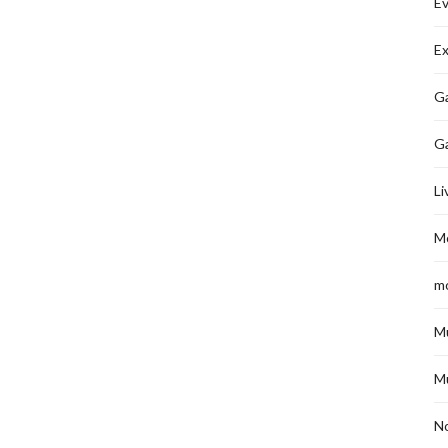
É
Ex
Ga
G
Li
M
m
M
M
No