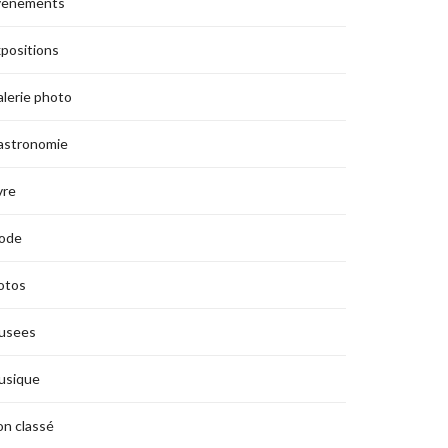
vènements
positions
lerie photo
astronomie
vre
ode
otos
usees
usique
n classé