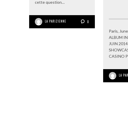
cette question…
LA PARIZIENNE
0
Paris, Ju
ALBUM IN
JUIN 201
SHOWCAS
CASINO Pa
LA PA