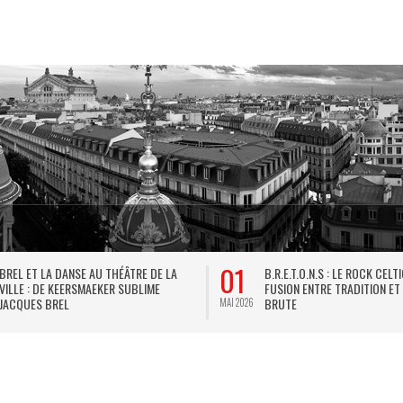
01
BREL ET LA DANSE AU THÉÂTRE DE LA
B.R.E.T.O.N.S : LE ROCK CELT
VILLE : DE KEERSMAEKER SUBLIME
FUSION ENTRE TRADITION ET
JACQUES BREL
BRUTE
MAI 2026