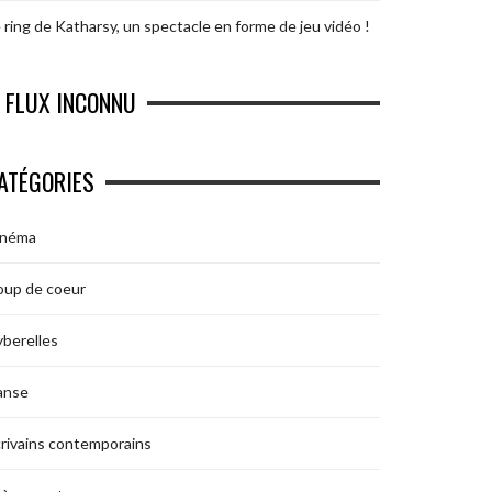
 ring de Katharsy, un spectacle en forme de jeu vidéo !
FLUX INCONNU
ATÉGORIES
inéma
oup de coeur
berelles
anse
rivains contemporains