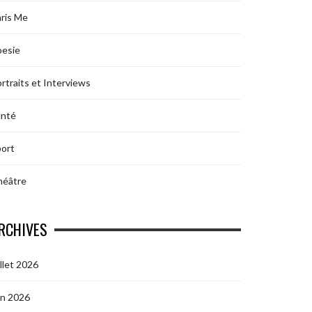
ris Me
oesie
rtraits et Interviews
anté
ort
héâtre
RCHIVES
illet 2026
in 2026