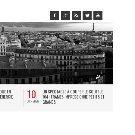
10
27
IQUE EN
UN SPECTACLE À COUPER LE SOUFFLE AU
L
 ÉNERGIE
104 : FRAMES IMPRESSIONNE PETITS ET
TH
GRANDS
AVR 2026
JUIL 2026