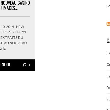
NOUVEAU CASINO
Le
! IMAGES…
ne 10, 2014 NEW
 STORES THE 23
4 EXTRAITS DU
C
E AU NOUVEAU
ris,
C
C
RIZIENNE
0
Cy
D
Ec