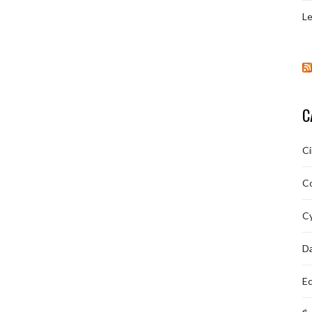
Le
C
C
C
Cy
D
Ec