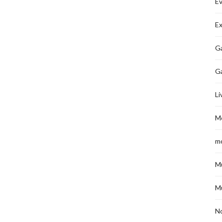
É
Ex
Ga
G
Li
M
m
M
M
No