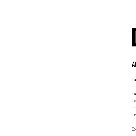
A
La
La
la
Le
Ex