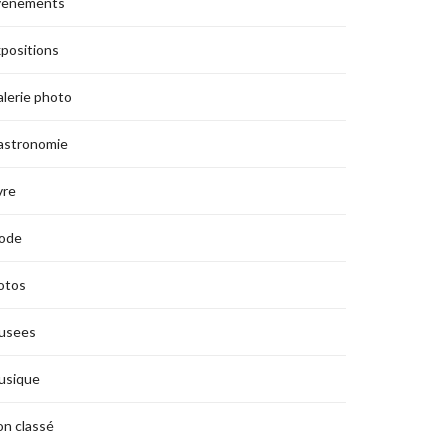
vènements
positions
lerie photo
astronomie
vre
ode
otos
usees
usique
n classé