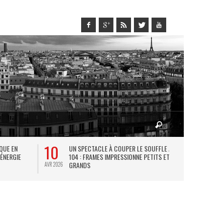
10
27
IQUE EN
UN SPECTACLE À COUPER LE SOUFFLE AU
L
 ÉNERGIE
104 : FRAMES IMPRESSIONNE PETITS ET
TH
GRANDS
AVR 2026
JUIL 2026