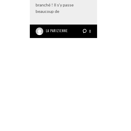
branché ! Il s’y passe
beaucoup de
LA PARIZIENNE
0