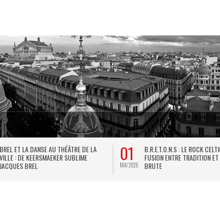
01
BREL ET LA DANSE AU THÉÂTRE DE LA
B.R.E.T.O.N.S : LE ROCK CELT
VILLE : DE KEERSMAEKER SUBLIME
FUSION ENTRE TRADITION ET
JACQUES BREL
BRUTE
MAI 2026