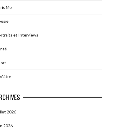
ris Me
oesie
rtraits et Interviews
anté
ort
héâtre
RCHIVES
illet 2026
in 2026