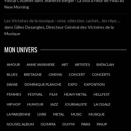
Pascal Couzinet
dans
Jeanette Berger : La Soul à Fleur de Peau au
New Morning
Les Victoires de la musique : vote, sélection, cachet... les répo ...
dans
Gilles Desangles, Directeur Général des Victoires de la
Musique
MON UNIVERS
AMOUR
ANNE VASSIVIERE
ART
ARTISTES
BATACLAN
BLUES
BRETAGNE
CINEMA
CONCERT
CONCERTS
DANSE
DOMINIQUE PLANCHE
EXPO
EXPOSITION
FEMMES
FESTIVAL
FILM
HEAVY METAL
HELLFEST
HIP HOP
HUMOUR
JAZZ
JOURNALISTE
LA CIGALE
LA PARIZIENNE
LIVRE
METAL
MUSIC
MUSIQUE
NOUVEL ALBUM
OLYMPIA
OUI FM
PARIS
PINUP