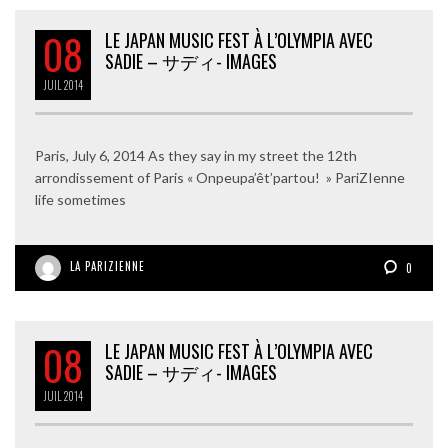
08
LE JAPAN MUSIC FEST À L’OLYMPIA AVEC
SADIE – サディ- IMAGES
JUIL
2014
Paris, July 6, 2014 As they say in my street the 12th
arrondissement of Paris « Onpeupa’êt’partou! » PariZIenne
life sometimes
LA PARIZIENNE
0
08
LE JAPAN MUSIC FEST À L’OLYMPIA AVEC
SADIE – サディ- IMAGES
JUIL
2014