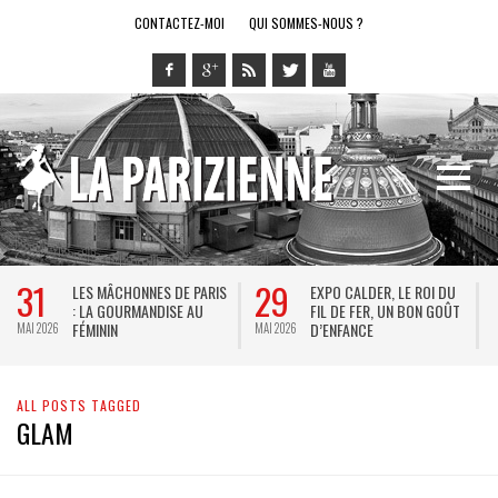
CONTACTEZ-MOI
QUI SOMMES-NOUS ?
31
29
LES MÂCHONNES DE PARIS
EXPO CALDER, LE ROI DU
: LA GOURMANDISE AU
FIL DE FER, UN BON GOÛT
FÉMININ
D’ENFANCE
MAI 2026
MAI 2026
M
ALL POSTS TAGGED
GLAM