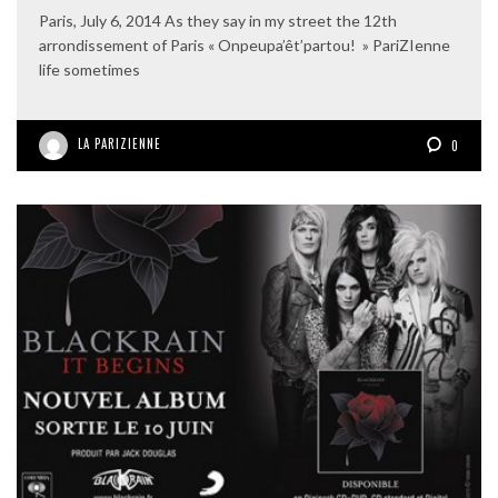
Paris, July 6, 2014 As they say in my street the 12th
arrondissement of Paris « Onpeupa’êt’partou! » PariZIenne
life sometimes
LA PARIZIENNE
0