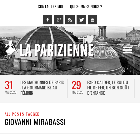
CONTACTEZ-MOI
QUI SOMMES-NOUS ?
31
29
LES MÂCHONNES DE PARIS
EXPO CALDER, LE ROI DU
: LA GOURMANDISE AU
FIL DE FER, UN BON GOÛT
FÉMININ
D’ENFANCE
MAI 2026
MAI 2026
M
ALL POSTS TAGGED
GIOVANNI MIRABASSI