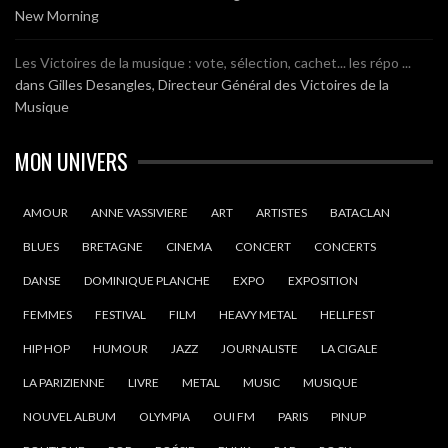
New Morning
Les Victoires de la musique : vote, sélection, cachet... les répo ...
dans
Gilles Desangles, Directeur Général des Victoires de la
Musique
MON UNIVERS
AMOUR
ANNE VASSIVIERE
ART
ARTISTES
BATACLAN
BLUES
BRETAGNE
CINEMA
CONCERT
CONCERTS
DANSE
DOMINIQUE PLANCHE
EXPO
EXPOSITION
FEMMES
FESTIVAL
FILM
HEAVY METAL
HELLFEST
HIP HOP
HUMOUR
JAZZ
JOURNALISTE
LA CIGALE
LA PARIZIENNE
LIVRE
METAL
MUSIC
MUSIQUE
NOUVEL ALBUM
OLYMPIA
OUI FM
PARIS
PINUP