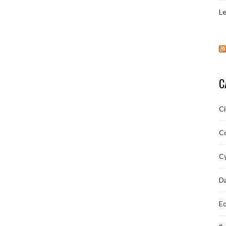
Le
C
C
C
Cy
D
Ec