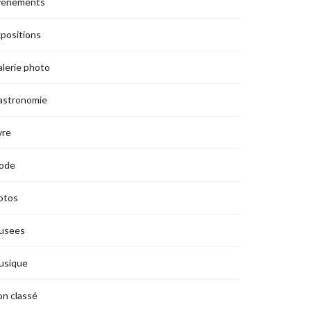
vènements
positions
lerie photo
astronomie
vre
ode
otos
usees
usique
n classé