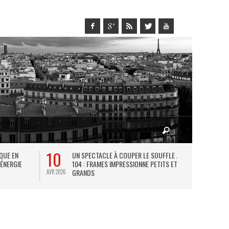
10
27
IQUE EN
UN SPECTACLE À COUPER LE SOUFFLE AU
L
 ÉNERGIE
104 : FRAMES IMPRESSIONNE PETITS ET
TH
GRANDS
AVR 2026
JUIL 2026