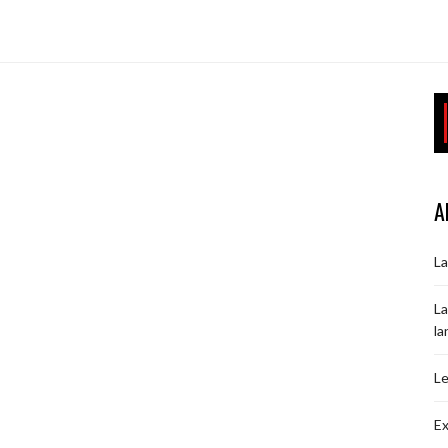
A
La
La
la
Le
Ex