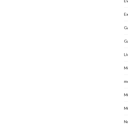
É
Ex
Ga
G
Li
M
m
M
M
No