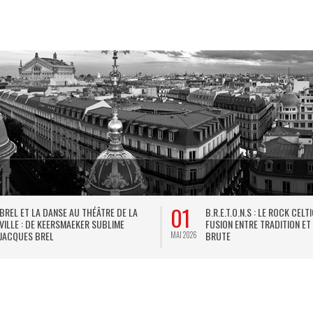
01
BREL ET LA DANSE AU THÉÂTRE DE LA
B.R.E.T.O.N.S : LE ROCK CELT
VILLE : DE KEERSMAEKER SUBLIME
FUSION ENTRE TRADITION ET
JACQUES BREL
BRUTE
MAI 2026