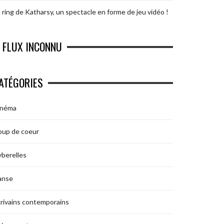
 ring de Katharsy, un spectacle en forme de jeu vidéo !
FLUX INCONNU
ATÉGORIES
inéma
oup de coeur
berelles
anse
rivains contemporains