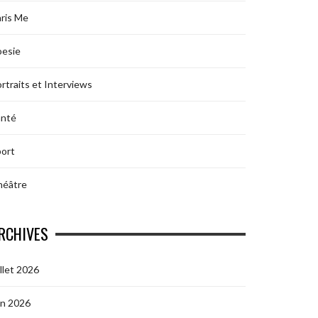
ris Me
oesie
rtraits et Interviews
anté
ort
héâtre
RCHIVES
illet 2026
in 2026