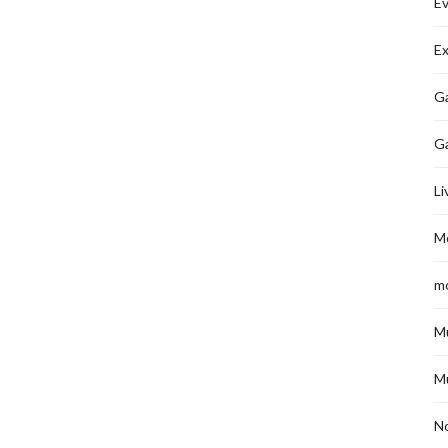
É
Ex
Ga
G
Li
M
m
M
M
No