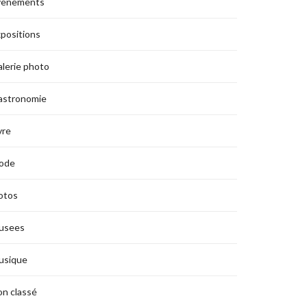
vènements
positions
lerie photo
astronomie
vre
ode
otos
usees
usique
n classé