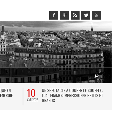
10
27
IQUE EN
UN SPECTACLE À COUPER LE SOUFFLE AU
L
 ÉNERGIE
104 : FRAMES IMPRESSIONNE PETITS ET
TH
GRANDS
AVR 2026
JUIL 2026