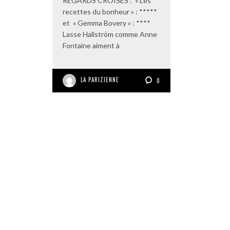
REGARDS CROISES : « Les
recettes du bonheur » : *****
et « Gemma Bovery » : ****
Lasse Hallström comme Anne
Fontaine aiment à
LA PARIZIENNE
0