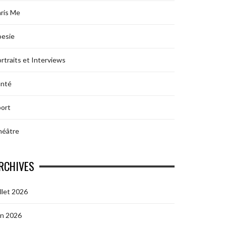
ris Me
oesie
rtraits et Interviews
anté
ort
héâtre
RCHIVES
illet 2026
in 2026