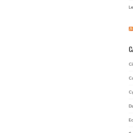
Le
C
C
C
Cy
D
Ec