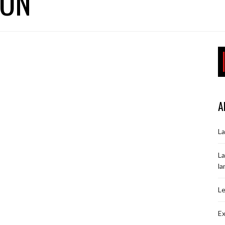
TON
A
La
La
la
Le
Ex