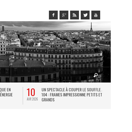
10
27
IQUE EN
UN SPECTACLE À COUPER LE SOUFFLE AU
L
 ÉNERGIE
104 : FRAMES IMPRESSIONNE PETITS ET
TH
GRANDS
AVR 2026
JUIL 2026