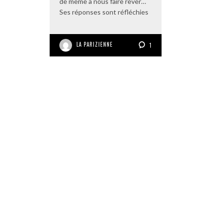
de même à nous faire rêver…
Ses réponses sont réfléchies
LA PARIZIENNE
1