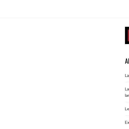
A
La
La
la
Le
Ex