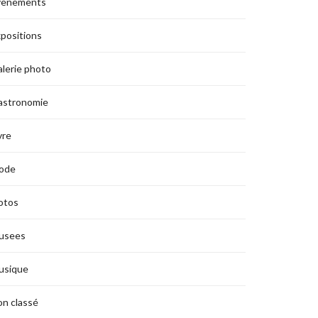
vènements
positions
lerie photo
astronomie
vre
ode
otos
usees
usique
n classé