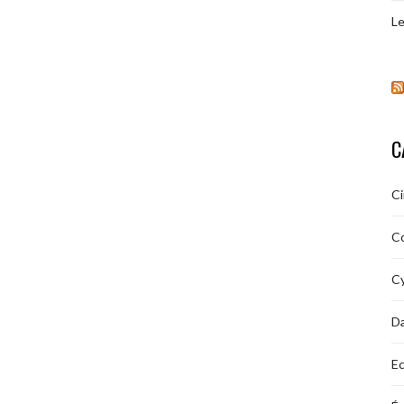
Le
C
C
C
Cy
D
Ec