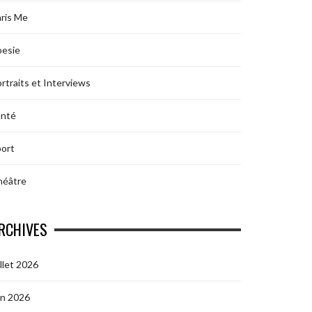
ris Me
oesie
rtraits et Interviews
anté
ort
héâtre
RCHIVES
illet 2026
in 2026