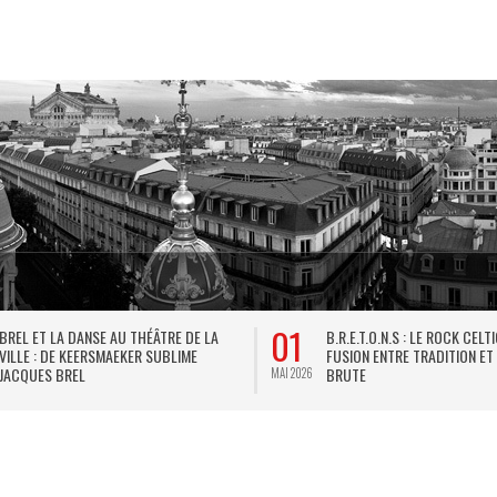
01
BREL ET LA DANSE AU THÉÂTRE DE LA
B.R.E.T.O.N.S : LE ROCK CELT
VILLE : DE KEERSMAEKER SUBLIME
FUSION ENTRE TRADITION ET
JACQUES BREL
BRUTE
MAI 2026