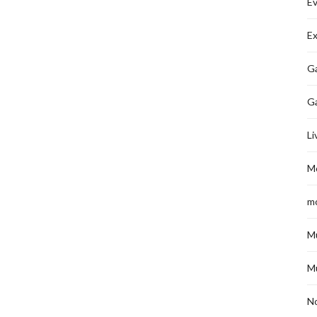
É
Ex
Ga
G
Li
M
m
M
M
No