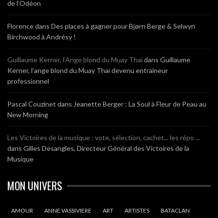
de l’Odéon
Florence
dans
Des places à gagner pour Bjørn Berge & Selwyn
Birchwood à Andrésy !
Guillaume Kerner, l’Ange blond du Muay Thaï
dans
Guillaume
Kerner, l’ange blond du Muay Thaï devenu entraineur
professionnel
Pascal Couzinet
dans
Jeanette Berger : La Soul à Fleur de Peau au
New Morning
Les Victoires de la musique : vote, sélection, cachet... les répo ...
dans
Gilles Desangles, Directeur Général des Victoires de la
Musique
MON UNIVERS
AMOUR
ANNE VASSIVIERE
ART
ARTISTES
BATACLAN