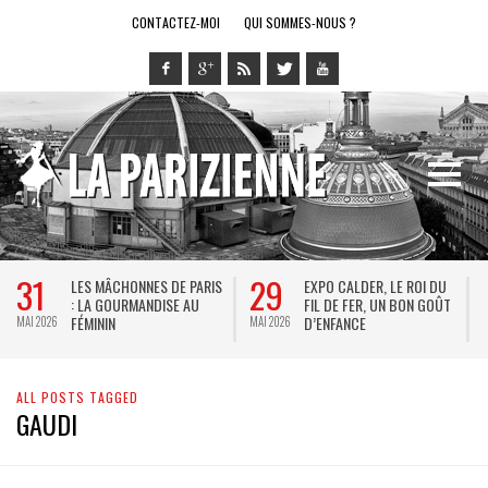
CONTACTEZ-MOI
QUI SOMMES-NOUS ?
31
29
LES MÂCHONNES DE PARIS
EXPO CALDER, LE ROI DU
: LA GOURMANDISE AU
FIL DE FER, UN BON GOÛT
FÉMININ
D’ENFANCE
MAI 2026
MAI 2026
M
ALL POSTS TAGGED
GAUDI