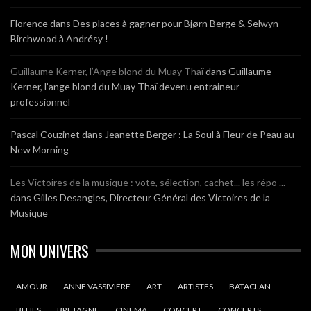
Florence
dans
Des places à gagner pour Bjørn Berge & Selwyn
Birchwood à Andrésy !
Guillaume Kerner, l’Ange blond du Muay Thaï
dans
Guillaume
Kerner, l’ange blond du Muay Thaï devenu entraineur
professionnel
Pascal Couzinet
dans
Jeanette Berger : La Soul à Fleur de Peau au
New Morning
Les Victoires de la musique : vote, sélection, cachet... les répo ...
dans
Gilles Desangles, Directeur Général des Victoires de la
Musique
MON UNIVERS
AMOUR
ANNE VASSIVIERE
ART
ARTISTES
BATACLAN
BLUES
BRETAGNE
CINEMA
CONCERT
CONCERTS