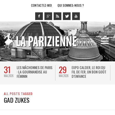
CONTACTEZ-MOI
QUI SOMMES-NOUS ?
31
29
LES MÂCHONNES DE PARIS
EXPO CALDER, LE ROI DU
: LA GOURMANDISE AU
FIL DE FER, UN BON GOÛT
FÉMININ
D’ENFANCE
MAI 2026
MAI 2026
M
ALL POSTS TAGGED
GAD ZUKES