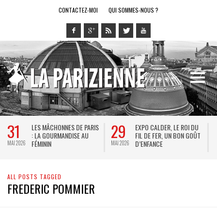
CONTACTEZ-MOI
QUI SOMMES-NOUS ?
31
29
LES MÂCHONNES DE PARIS
EXPO CALDER, LE ROI DU
: LA GOURMANDISE AU
FIL DE FER, UN BON GOÛT
FÉMININ
D’ENFANCE
MAI 2026
MAI 2026
M
ALL POSTS TAGGED
FREDERIC POMMIER