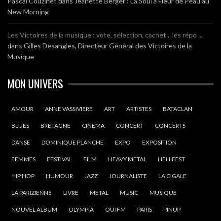
Pascal Couzinet
dans
Jeanette Berger : La Soul à Fleur de Peau au
New Morning
Les Victoires de la musique : vote, sélection, cachet... les répo ...
dans
Gilles Desangles, Directeur Général des Victoires de la
Musique
MON UNIVERS
AMOUR
ANNE VASSIVIERE
ART
ARTISTES
BATACLAN
BLUES
BRETAGNE
CINEMA
CONCERT
CONCERTS
DANSE
DOMINIQUE PLANCHE
EXPO
EXPOSITION
FEMMES
FESTIVAL
FILM
HEAVY METAL
HELLFEST
HIP HOP
HUMOUR
JAZZ
JOURNALISTE
LA CIGALE
LA PARIZIENNE
LIVRE
METAL
MUSIC
MUSIQUE
NOUVEL ALBUM
OLYMPIA
OUI FM
PARIS
PINUP