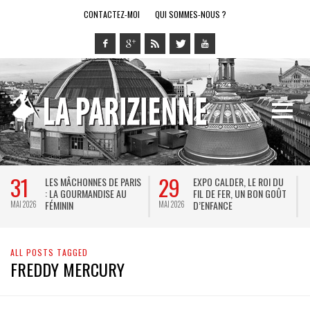
CONTACTEZ-MOI
QUI SOMMES-NOUS ?
31
29
LES MÂCHONNES DE PARIS
EXPO CALDER, LE ROI DU
: LA GOURMANDISE AU
FIL DE FER, UN BON GOÛT
FÉMININ
D’ENFANCE
MAI 2026
MAI 2026
M
ALL POSTS TAGGED
FREDDY MERCURY