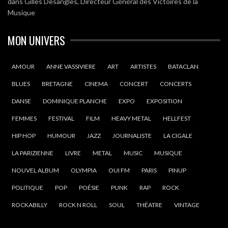
dans
Gilles Desangles, Directeur Général des Victoires de la
Musique
MON UNIVERS
AMOUR
ANNE VASSIVIERE
ART
ARTISTES
BATACLAN
BLUES
BRETAGNE
CINEMA
CONCERT
CONCERTS
DANSE
DOMINIQUE PLANCHE
EXPO
EXPOSITION
FEMMES
FESTIVAL
FILM
HEAVY METAL
HELLFEST
HIP HOP
HUMOUR
JAZZ
JOURNALISTE
LA CIGALE
LA PARIZIENNE
LIVRE
METAL
MUSIC
MUSIQUE
NOUVEL ALBUM
OLYMPIA
OUI FM
PARIS
PINUP
POLITIQUE
POP
POÉSIE
PUNK
RAP
ROCK
ROCKABILLY
ROCK N ROLL
SOUL
THÉATRE
VINTAGE