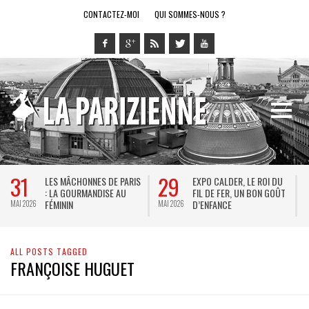
CONTACTEZ-MOI
QUI SOMMES-NOUS ?
31
29
LES MÂCHONNES DE PARIS
EXPO CALDER, LE ROI DU
: LA GOURMANDISE AU
FIL DE FER, UN BON GOÛT
FÉMININ
D’ENFANCE
MAI 2026
MAI 2026
M
ALL POSTS TAGGED
FRANÇOISE HUGUET