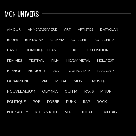
MON UNIVERS
AMOUR
ANNE VASSIVIERE
ART
ARTISTES
BATACLAN
BLUES
BRETAGNE
CINEMA
CONCERT
CONCERTS
DANSE
DOMINIQUE PLANCHE
EXPO
EXPOSITION
FEMMES
FESTIVAL
FILM
HEAVY METAL
HELLFEST
HIP HOP
HUMOUR
JAZZ
JOURNALISTE
LA CIGALE
LA PARIZIENNE
LIVRE
METAL
MUSIC
MUSIQUE
NOUVEL ALBUM
OLYMPIA
OUI FM
PARIS
PINUP
POLITIQUE
POP
POÉSIE
PUNK
RAP
ROCK
ROCKABILLY
ROCK N ROLL
SOUL
THÉATRE
VINTAGE