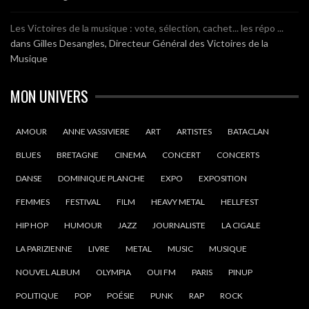
Les Victoires de la musique : vote, sélection, cachet... les répo ...
dans
Gilles Desangles, Directeur Général des Victoires de la
Musique
MON UNIVERS
AMOUR
ANNE VASSIVIERE
ART
ARTISTES
BATACLAN
BLUES
BRETAGNE
CINEMA
CONCERT
CONCERTS
DANSE
DOMINIQUE PLANCHE
EXPO
EXPOSITION
FEMMES
FESTIVAL
FILM
HEAVY METAL
HELLFEST
HIP HOP
HUMOUR
JAZZ
JOURNALISTE
LA CIGALE
LA PARIZIENNE
LIVRE
METAL
MUSIC
MUSIQUE
NOUVEL ALBUM
OLYMPIA
OUI FM
PARIS
PINUP
POLITIQUE
POP
POÉSIE
PUNK
RAP
ROCK