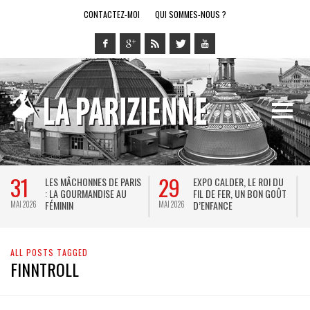
CONTACTEZ-MOI
QUI SOMMES-NOUS ?
31
29
LES MÂCHONNES DE PARIS
EXPO CALDER, LE ROI DU
: LA GOURMANDISE AU
FIL DE FER, UN BON GOÛT
FÉMININ
D’ENFANCE
MAI 2026
MAI 2026
M
ALL POSTS TAGGED
FINNTROLL