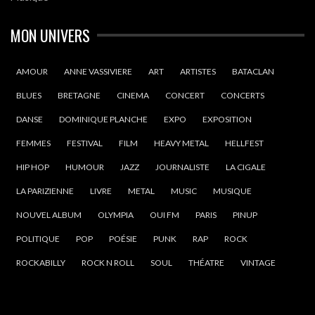
MON UNIVERS
AMOUR
ANNE VASSIVIERE
ART
ARTISTES
BATACLAN
BLUES
BRETAGNE
CINEMA
CONCERT
CONCERTS
DANSE
DOMINIQUE PLANCHE
EXPO
EXPOSITION
FEMMES
FESTIVAL
FILM
HEAVY METAL
HELLFEST
HIP HOP
HUMOUR
JAZZ
JOURNALISTE
LA CIGALE
LA PARIZIENNE
LIVRE
METAL
MUSIC
MUSIQUE
NOUVEL ALBUM
OLYMPIA
OUI FM
PARIS
PINUP
POLITIQUE
POP
POÉSIE
PUNK
RAP
ROCK
ROCKABILLY
ROCK N ROLL
SOUL
THÉATRE
VINTAGE