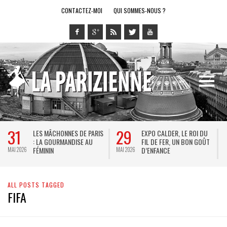
CONTACTEZ-MOI
QUI SOMMES-NOUS ?
31
29
LES MÂCHONNES DE PARIS
EXPO CALDER, LE ROI DU
: LA GOURMANDISE AU
FIL DE FER, UN BON GOÛT
FÉMININ
D’ENFANCE
MAI 2026
MAI 2026
M
ALL POSTS TAGGED
FIFA