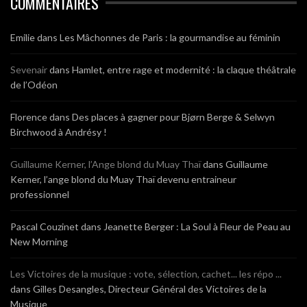
COMMENTAIRES
Emilie
dans
Les Mâchonnes de Paris : la gourmandise au féminin
Sevenair
dans
Hamlet, entre rage et modernité : la claque théâtrale
de l’Odéon
Florence
dans
Des places à gagner pour Bjørn Berge & Selwyn
Birchwood à Andrésy !
Guillaume Kerner, l’Ange blond du Muay Thaï
dans
Guillaume
Kerner, l’ange blond du Muay Thaï devenu entraineur
professionnel
Pascal Couzinet
dans
Jeanette Berger : La Soul à Fleur de Peau au
New Morning
Les Victoires de la musique : vote, sélection, cachet... les répo ...
dans
Gilles Desangles, Directeur Général des Victoires de la
Musique