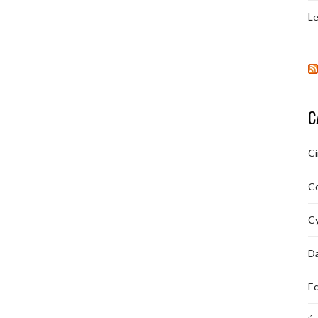
Le
C
C
C
Cy
D
Ec