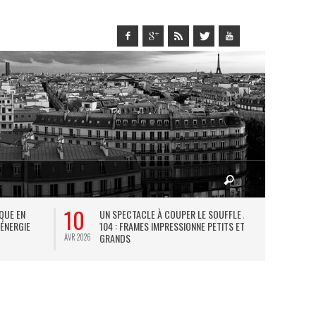
10
27
IQUE EN
UN SPECTACLE À COUPER LE SOUFFLE AU
L
 ÉNERGIE
104 : FRAMES IMPRESSIONNE PETITS ET
TH
GRANDS
AVR 2026
JUIL 2026