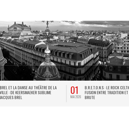
01
BREL ET LA DANSE AU THÉÂTRE DE LA
B.R.E.T.O.N.S : LE ROCK CELT
VILLE : DE KEERSMAEKER SUBLIME
FUSION ENTRE TRADITION ET
JACQUES BREL
BRUTE
MAI 2026