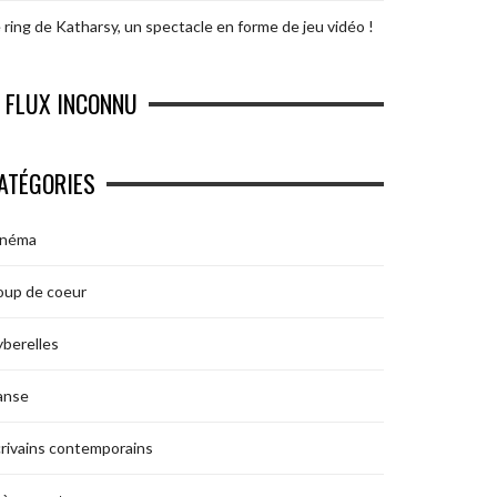
 ring de Katharsy, un spectacle en forme de jeu vidéo !
FLUX INCONNU
ATÉGORIES
inéma
oup de coeur
berelles
anse
rivains contemporains