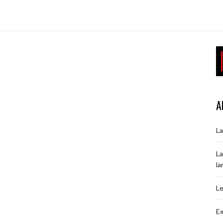
A
La
La
la
Le
Ex