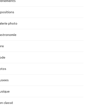
vènements
positions
lerie photo
astronomie
vre
ode
otos
usees
usique
n classé