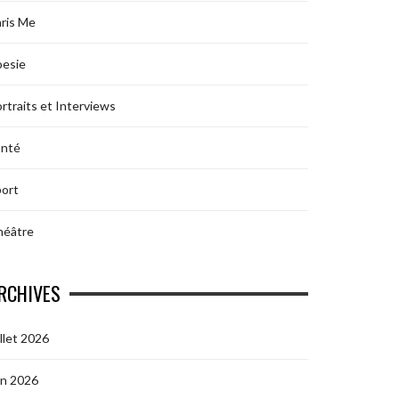
ris Me
oesie
rtraits et Interviews
anté
ort
héâtre
RCHIVES
illet 2026
in 2026