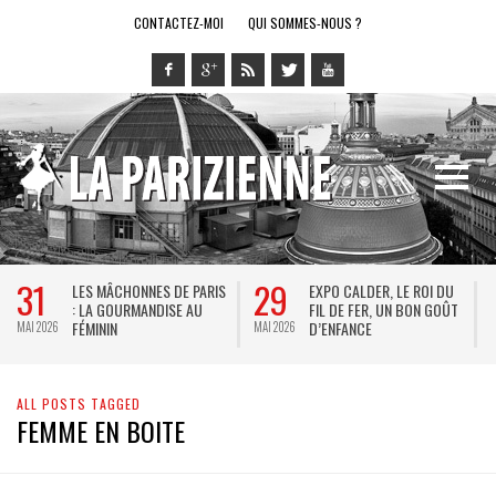
CONTACTEZ-MOI
QUI SOMMES-NOUS ?
31
29
LES MÂCHONNES DE PARIS
EXPO CALDER, LE ROI DU
: LA GOURMANDISE AU
FIL DE FER, UN BON GOÛT
FÉMININ
D’ENFANCE
MAI 2026
MAI 2026
M
ALL POSTS TAGGED
FEMME EN BOITE