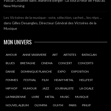
Pascal Couzinet
dans
Jeanette Berger : La Soul à Fleur de Peau au
New Morning
Les Victoires de la musique : vote, sélection, cachet... les répo ...
dans
Gilles Desangles, Directeur Général des Victoires de la
Musique
MON UNIVERS
AMOUR
ANNE VASSIVIERE
ART
ARTISTES
BATACLAN
BLUES
BRETAGNE
CINEMA
CONCERT
CONCERTS
DANSE
DOMINIQUE PLANCHE
EXPO
EXPOSITION
FEMMES
FESTIVAL
FILM
HEAVY METAL
HELLFEST
HIP HOP
HUMOUR
JAZZ
JOURNALISTE
LA CIGALE
LA PARIZIENNE
LIVRE
METAL
MUSIC
MUSIQUE
NOUVEL ALBUM
OLYMPIA
OUI FM
PARIS
PINUP