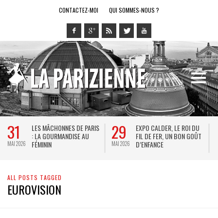
CONTACTEZ-MOI
QUI SOMMES-NOUS ?
31
29
LES MÂCHONNES DE PARIS
EXPO CALDER, LE ROI DU
: LA GOURMANDISE AU
FIL DE FER, UN BON GOÛT
FÉMININ
D’ENFANCE
MAI 2026
MAI 2026
M
ALL POSTS TAGGED
EUROVISION