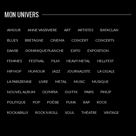
MON UNIVERS
AMOUR
ANNE VASSIVIERE
ART
ARTISTES
BATACLAN
BLUES
BRETAGNE
CINEMA
CONCERT
CONCERTS
DANSE
DOMINIQUE PLANCHE
EXPO
EXPOSITION
FEMMES
FESTIVAL
FILM
HEAVY METAL
HELLFEST
HIP HOP
HUMOUR
JAZZ
JOURNALISTE
LA CIGALE
LA PARIZIENNE
LIVRE
METAL
MUSIC
MUSIQUE
NOUVEL ALBUM
OLYMPIA
OUI FM
PARIS
PINUP
POLITIQUE
POP
POÉSIE
PUNK
RAP
ROCK
ROCKABILLY
ROCK N ROLL
SOUL
THÉATRE
VINTAGE