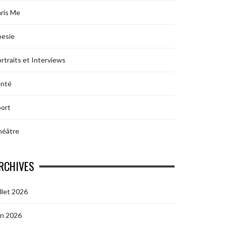
ris Me
oesie
rtraits et Interviews
anté
ort
héâtre
RCHIVES
illet 2026
in 2026