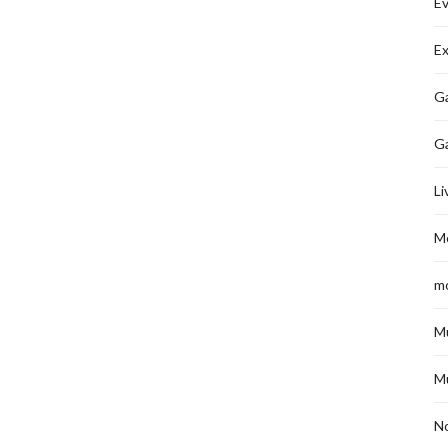
É
Ex
Ga
G
Li
M
m
M
M
No