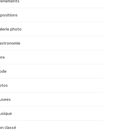
vènements
positions
lerie photo
astronomie
vre
ode
otos
usees
usique
n classé