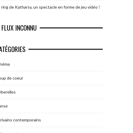
 ring de Katharsy, un spectacle en forme de jeu vidéo !
FLUX INCONNU
ATÉGORIES
inéma
oup de coeur
berelles
anse
rivains contemporains