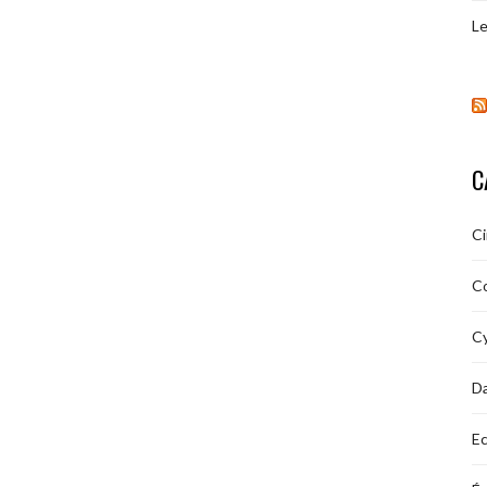
Le
C
C
C
Cy
D
Ec