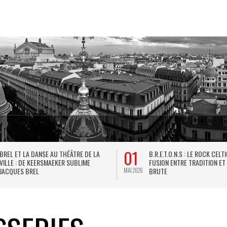
01
BREL ET LA DANSE AU THÉÂTRE DE LA
B.R.E.T.O.N.S : LE ROCK CELT
VILLE : DE KEERSMAEKER SUBLIME
FUSION ENTRE TRADITION ET
JACQUES BREL
BRUTE
MAI 2026