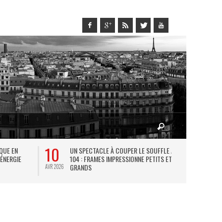
10
27
IQUE EN
UN SPECTACLE À COUPER LE SOUFFLE AU
L
 ÉNERGIE
104 : FRAMES IMPRESSIONNE PETITS ET
TH
GRANDS
AVR 2026
JUIL 2026