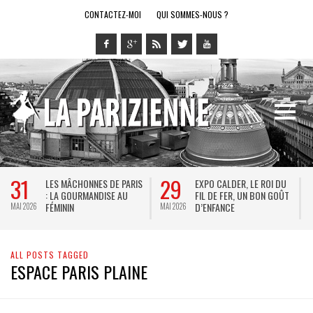
CONTACTEZ-MOI
QUI SOMMES-NOUS ?
31
29
LES MÂCHONNES DE PARIS
EXPO CALDER, LE ROI DU
: LA GOURMANDISE AU
FIL DE FER, UN BON GOÛT
FÉMININ
D’ENFANCE
MAI 2026
MAI 2026
M
ALL POSTS TAGGED
ESPACE PARIS PLAINE