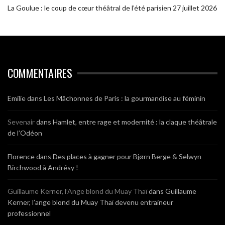
La Goulue : le coup de cœur théâtral de l’été parisien
27 juillet 2026
COMMENTAIRES
Emilie
dans
Les Mâchonnes de Paris : la gourmandise au féminin
Sevenair
dans
Hamlet, entre rage et modernité : la claque théâtrale
de l’Odéon
Florence
dans
Des places à gagner pour Bjørn Berge & Selwyn
Birchwood à Andrésy !
Guillaume Kerner, l’Ange blond du Muay Thaï
dans
Guillaume
Kerner, l’ange blond du Muay Thaï devenu entraineur
professionnel