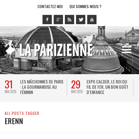
CONTACTEZ-MOI
QUI SOMMES-NOUS ?
31
29
LES MÂCHONNES DE PARIS
EXPO CALDER, LE ROI DU
: LA GOURMANDISE AU
FIL DE FER, UN BON GOÛT
FÉMININ
D’ENFANCE
MAI 2026
MAI 2026
M
ALL POSTS TAGGED
ERENN