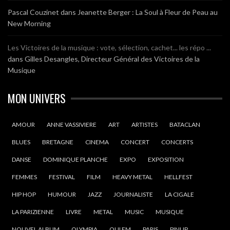
Pascal Couzinet
dans
Jeanette Berger : La Soul à Fleur de Peau au
New Morning
Les Victoires de la musique : vote, sélection, cachet... les répo ...
dans
Gilles Desangles, Directeur Général des Victoires de la
Musique
MON UNIVERS
AMOUR
ANNE VASSIVIERE
ART
ARTISTES
BATACLAN
BLUES
BRETAGNE
CINEMA
CONCERT
CONCERTS
DANSE
DOMINIQUE PLANCHE
EXPO
EXPOSITION
FEMMES
FESTIVAL
FILM
HEAVY METAL
HELLFEST
HIP HOP
HUMOUR
JAZZ
JOURNALISTE
LA CIGALE
LA PARIZIENNE
LIVRE
METAL
MUSIC
MUSIQUE
NOUVEL ALBUM
OLYMPIA
OUI FM
PARIS
PINUP