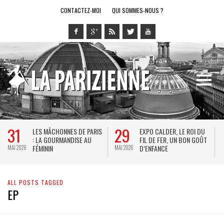
CONTACTEZ-MOI
QUI SOMMES-NOUS ?
31
29
LES MÂCHONNES DE PARIS
EXPO CALDER, LE ROI DU
: LA GOURMANDISE AU
FIL DE FER, UN BON GOÛT
FÉMININ
D’ENFANCE
MAI 2026
MAI 2026
M
ALL POSTS TAGGED
EP