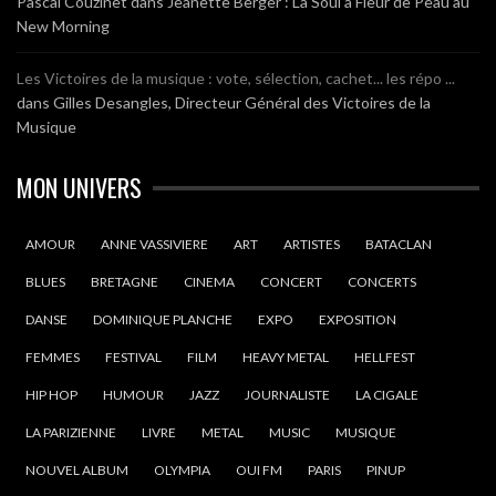
Pascal Couzinet
dans
Jeanette Berger : La Soul à Fleur de Peau au
New Morning
Les Victoires de la musique : vote, sélection, cachet... les répo ...
dans
Gilles Desangles, Directeur Général des Victoires de la
Musique
MON UNIVERS
AMOUR
ANNE VASSIVIERE
ART
ARTISTES
BATACLAN
BLUES
BRETAGNE
CINEMA
CONCERT
CONCERTS
DANSE
DOMINIQUE PLANCHE
EXPO
EXPOSITION
FEMMES
FESTIVAL
FILM
HEAVY METAL
HELLFEST
HIP HOP
HUMOUR
JAZZ
JOURNALISTE
LA CIGALE
LA PARIZIENNE
LIVRE
METAL
MUSIC
MUSIQUE
NOUVEL ALBUM
OLYMPIA
OUI FM
PARIS
PINUP