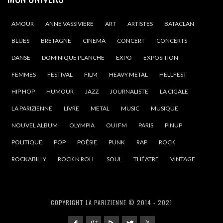
AMOUR
ANNE VASSIVIERE
ART
ARTISTES
BATACLAN
BLUES
BRETAGNE
CINEMA
CONCERT
CONCERTS
DANSE
DOMINIQUE PLANCHE
EXPO
EXPOSITION
FEMMES
FESTIVAL
FILM
HEAVY METAL
HELLFEST
HIP HOP
HUMOUR
JAZZ
JOURNALISTE
LA CIGALE
LA PARIZIENNE
LIVRE
METAL
MUSIC
MUSIQUE
NOUVEL ALBUM
OLYMPIA
OUI FM
PARIS
PINUP
POLITIQUE
POP
POÉSIE
PUNK
RAP
ROCK
ROCKABILLY
ROCK N ROLL
SOUL
THÉATRE
VINTAGE
COPYRIGHT LA PARIZIENNE © 2014 - 2021