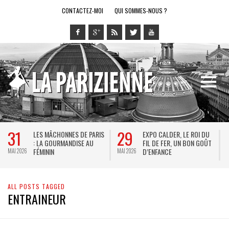
CONTACTEZ-MOI
QUI SOMMES-NOUS ?
31
29
LES MÂCHONNES DE PARIS
EXPO CALDER, LE ROI DU
: LA GOURMANDISE AU
FIL DE FER, UN BON GOÛT
FÉMININ
D’ENFANCE
MAI 2026
MAI 2026
M
ALL POSTS TAGGED
ENTRAINEUR