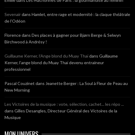
Emilie
dans
Les Mâchonnes de Paris : la gourmandise au féminin
Sevenair
dans
Hamlet, entre rage et modernité : la claque théâtrale
de l’Odéon
Florence
dans
Des places à gagner pour Bjørn Berge & Selwyn
Birchwood à Andrésy !
Guillaume Kerner, l’Ange blond du Muay Thaï
dans
Guillaume
Kerner, l’ange blond du Muay Thaï devenu entraineur
professionnel
Pascal Couzinet
dans
Jeanette Berger : La Soul à Fleur de Peau au
New Morning
Les Victoires de la musique : vote, sélection, cachet... les répo ...
dans
Gilles Desangles, Directeur Général des Victoires de la
Musique
MON UNIVERS