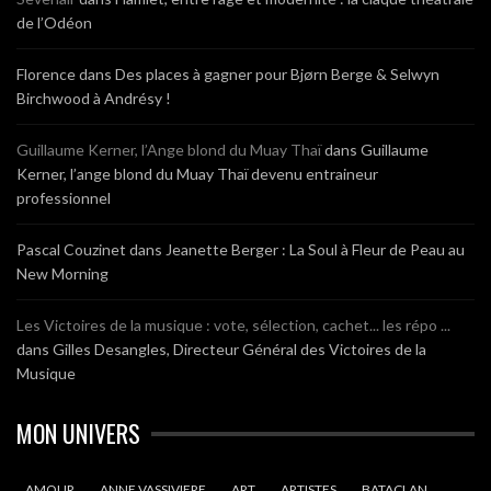
de l’Odéon
Florence
dans
Des places à gagner pour Bjørn Berge & Selwyn
Birchwood à Andrésy !
Guillaume Kerner, l’Ange blond du Muay Thaï
dans
Guillaume
Kerner, l’ange blond du Muay Thaï devenu entraineur
professionnel
Pascal Couzinet
dans
Jeanette Berger : La Soul à Fleur de Peau au
New Morning
Les Victoires de la musique : vote, sélection, cachet... les répo ...
dans
Gilles Desangles, Directeur Général des Victoires de la
Musique
MON UNIVERS
AMOUR
ANNE VASSIVIERE
ART
ARTISTES
BATACLAN