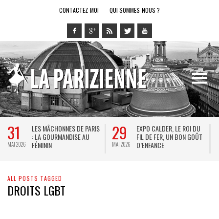
CONTACTEZ-MOI
QUI SOMMES-NOUS ?
31
29
LES MÂCHONNES DE PARIS
EXPO CALDER, LE ROI DU
: LA GOURMANDISE AU
FIL DE FER, UN BON GOÛT
FÉMININ
D’ENFANCE
MAI 2026
MAI 2026
M
ALL POSTS TAGGED
DROITS LGBT