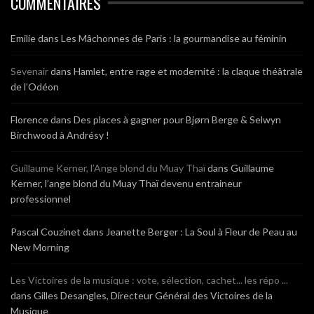
COMMENTAIRES
Emilie
dans
Les Mâchonnes de Paris : la gourmandise au féminin
Sevenair
dans
Hamlet, entre rage et modernité : la claque théâtrale
de l’Odéon
Florence
dans
Des places à gagner pour Bjørn Berge & Selwyn
Birchwood à Andrésy !
Guillaume Kerner, l’Ange blond du Muay Thaï
dans
Guillaume
Kerner, l’ange blond du Muay Thaï devenu entraineur
professionnel
Pascal Couzinet
dans
Jeanette Berger : La Soul à Fleur de Peau au
New Morning
Les Victoires de la musique : vote, sélection, cachet... les répo ...
dans
Gilles Desangles, Directeur Général des Victoires de la
Musique