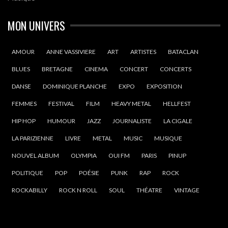
MON UNIVERS
AMOUR
ANNE VASSIVIERE
ART
ARTISTES
BATACLAN
BLUES
BRETAGNE
CINEMA
CONCERT
CONCERTS
DANSE
DOMINIQUE PLANCHE
EXPO
EXPOSITION
FEMMES
FESTIVAL
FILM
HEAVY METAL
HELLFEST
HIP HOP
HUMOUR
JAZZ
JOURNALISTE
LA CIGALE
LA PARIZIENNE
LIVRE
METAL
MUSIC
MUSIQUE
NOUVEL ALBUM
OLYMPIA
OUI FM
PARIS
PINUP
POLITIQUE
POP
POÉSIE
PUNK
RAP
ROCK
ROCKABILLY
ROCK N ROLL
SOUL
THÉATRE
VINTAGE