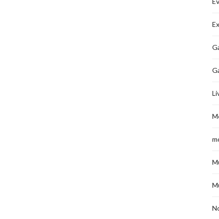
É
Ex
Ga
G
Li
M
m
M
M
No