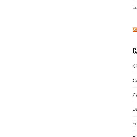
Le
C
C
C
Cy
D
Ec