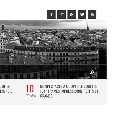
10
27
IQUE EN
UN SPECTACLE À COUPER LE SOUFFLE AU
L
 ÉNERGIE
104 : FRAMES IMPRESSIONNE PETITS ET
TH
GRANDS
AVR 2026
JUIL 2026