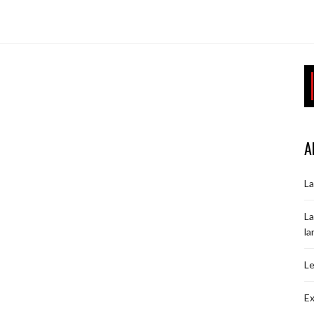
A
La
La
la
Le
Ex