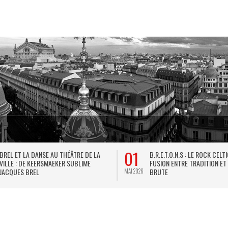
01
BREL ET LA DANSE AU THÉÂTRE DE LA
B.R.E.T.O.N.S : LE ROCK CELT
VILLE : DE KEERSMAEKER SUBLIME
FUSION ENTRE TRADITION ET
JACQUES BREL
BRUTE
MAI 2026