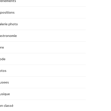
vènements
positions
lerie photo
astronomie
vre
ode
otos
usees
usique
n classé