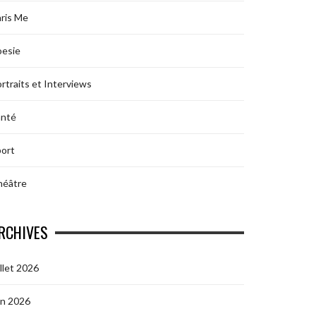
ris Me
oesie
rtraits et Interviews
anté
ort
héâtre
RCHIVES
illet 2026
in 2026