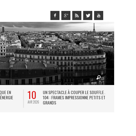
10
27
IQUE EN
UN SPECTACLE À COUPER LE SOUFFLE AU
L
 ÉNERGIE
104 : FRAMES IMPRESSIONNE PETITS ET
TH
GRANDS
AVR 2026
JUIL 2026