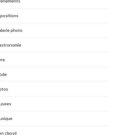
vènements
positions
lerie photo
astronomie
vre
ode
otos
usees
usique
n classé