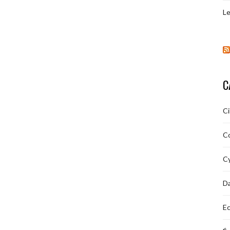
Le
C
C
C
Cy
D
Ec