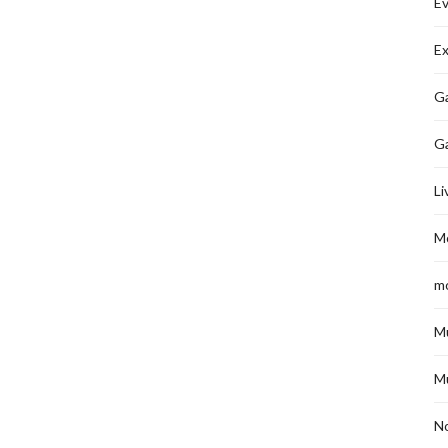
É
Ex
Ga
G
Li
M
m
M
M
No