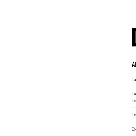
A
La
La
la
Le
Ex