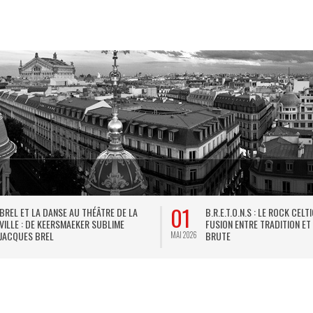
01
BREL ET LA DANSE AU THÉÂTRE DE LA
B.R.E.T.O.N.S : LE ROCK CELT
VILLE : DE KEERSMAEKER SUBLIME
FUSION ENTRE TRADITION ET
JACQUES BREL
BRUTE
MAI 2026