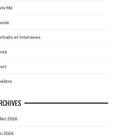
ris Me
oesie
rtraits et Interviews
anté
ort
héâtre
RCHIVES
illet 2026
in 2026