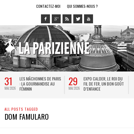
CONTACTEZ-MOI
QUI SOMMES-NOUS ?
31
29
LES MÂCHONNES DE PARIS
EXPO CALDER, LE ROI DU
: LA GOURMANDISE AU
FIL DE FER, UN BON GOÛT
FÉMININ
D’ENFANCE
MAI 2026
MAI 2026
M
ALL POSTS TAGGED
DOM FAMULARO