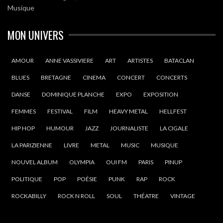
Musique
MON UNIVERS
AMOUR
ANNE VASSIVIERE
ART
ARTISTES
BATACLAN
BLUES
BRETAGNE
CINEMA
CONCERT
CONCERTS
DANSE
DOMINIQUE PLANCHE
EXPO
EXPOSITION
FEMMES
FESTIVAL
FILM
HEAVY METAL
HELLFEST
HIP HOP
HUMOUR
JAZZ
JOURNALISTE
LA CIGALE
LA PARIZIENNE
LIVRE
METAL
MUSIC
MUSIQUE
NOUVEL ALBUM
OLYMPIA
OUI FM
PARIS
PINUP
POLITIQUE
POP
POÉSIE
PUNK
RAP
ROCK
ROCKABILLY
ROCK N ROLL
SOUL
THÉATRE
VINTAGE