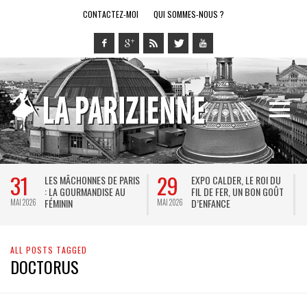
CONTACTEZ-MOI
QUI SOMMES-NOUS ?
31
29
LES MÂCHONNES DE PARIS
EXPO CALDER, LE ROI DU
: LA GOURMANDISE AU
FIL DE FER, UN BON GOÛT
FÉMININ
D’ENFANCE
MAI 2026
MAI 2026
M
ALL POSTS TAGGED
DOCTORUS