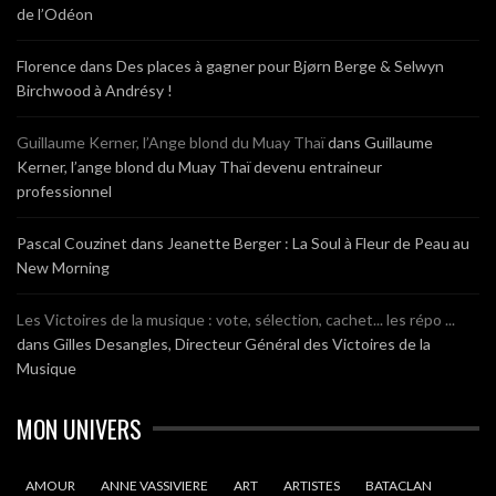
de l’Odéon
Florence
dans
Des places à gagner pour Bjørn Berge & Selwyn
Birchwood à Andrésy !
Guillaume Kerner, l’Ange blond du Muay Thaï
dans
Guillaume
Kerner, l’ange blond du Muay Thaï devenu entraineur
professionnel
Pascal Couzinet
dans
Jeanette Berger : La Soul à Fleur de Peau au
New Morning
Les Victoires de la musique : vote, sélection, cachet... les répo ...
dans
Gilles Desangles, Directeur Général des Victoires de la
Musique
MON UNIVERS
AMOUR
ANNE VASSIVIERE
ART
ARTISTES
BATACLAN