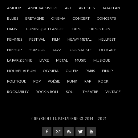
AMOUR
ANNE VASSIVIERE
ART
ARTISTES
BATACLAN
BLUES
BRETAGNE
CINEMA
CONCERT
CONCERTS
DANSE
DOMINIQUE PLANCHE
EXPO
EXPOSITION
FEMMES
FESTIVAL
FILM
HEAVY METAL
HELLFEST
HIP HOP
HUMOUR
JAZZ
JOURNALISTE
LA CIGALE
LA PARIZIENNE
LIVRE
METAL
MUSIC
MUSIQUE
NOUVEL ALBUM
OLYMPIA
OUI FM
PARIS
PINUP
POLITIQUE
POP
POÉSIE
PUNK
RAP
ROCK
ROCKABILLY
ROCK N ROLL
SOUL
THÉATRE
VINTAGE
COPYRIGHT LA PARIZIENNE © 2014 - 2021