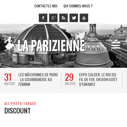
CONTACTEZ-MOI
QUI SOMMES-NOUS ?
31
29
LES MÂCHONNES DE PARIS
EXPO CALDER, LE ROI DU
: LA GOURMANDISE AU
FIL DE FER, UN BON GOÛT
FÉMININ
D’ENFANCE
MAI 2026
MAI 2026
M
ALL POSTS TAGGED
DISCOUNT