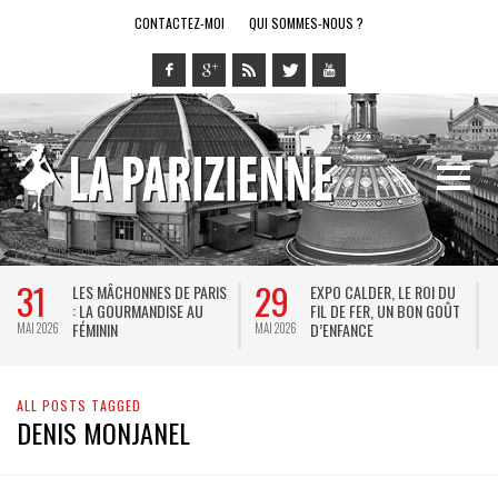
CONTACTEZ-MOI
QUI SOMMES-NOUS ?
31
29
LES MÂCHONNES DE PARIS
EXPO CALDER, LE ROI DU
: LA GOURMANDISE AU
FIL DE FER, UN BON GOÛT
FÉMININ
D’ENFANCE
MAI 2026
MAI 2026
M
ALL POSTS TAGGED
DENIS MONJANEL