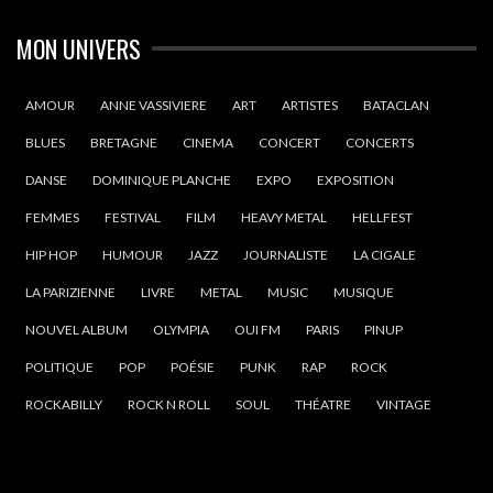
MON UNIVERS
AMOUR
ANNE VASSIVIERE
ART
ARTISTES
BATACLAN
BLUES
BRETAGNE
CINEMA
CONCERT
CONCERTS
DANSE
DOMINIQUE PLANCHE
EXPO
EXPOSITION
FEMMES
FESTIVAL
FILM
HEAVY METAL
HELLFEST
HIP HOP
HUMOUR
JAZZ
JOURNALISTE
LA CIGALE
LA PARIZIENNE
LIVRE
METAL
MUSIC
MUSIQUE
NOUVEL ALBUM
OLYMPIA
OUI FM
PARIS
PINUP
POLITIQUE
POP
POÉSIE
PUNK
RAP
ROCK
ROCKABILLY
ROCK N ROLL
SOUL
THÉATRE
VINTAGE