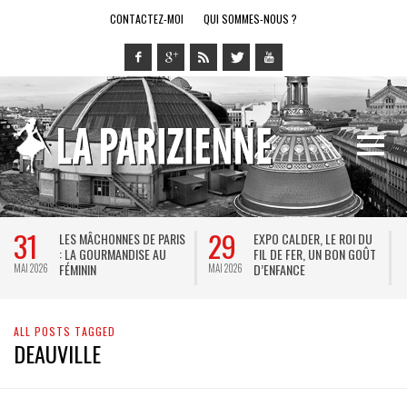
CONTACTEZ-MOI
QUI SOMMES-NOUS ?
31
29
LES MÂCHONNES DE PARIS
EXPO CALDER, LE ROI DU
: LA GOURMANDISE AU
FIL DE FER, UN BON GOÛT
FÉMININ
D’ENFANCE
MAI 2026
MAI 2026
M
ALL POSTS TAGGED
DEAUVILLE