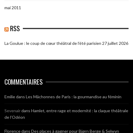
mai 2011
RSS
La Goulue : le coup de cœur théâtral de l’été parisien
27 juillet 2026
COMMENTAIRES
Emilie
dans
Les Mâchonnes de Paris : la gourmandise au féminin
Sevenair
dans
Hamlet, entre rage et modernité : la claque théâtrale
de l’Odéon
Florence
dans
Des places à gagner pour Bjørn Berge & Selwyn