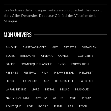
Les Victoires de la musique : vote, sélection, cachet... les répo ...
dans
Gilles Desangles, Directeur Général des Victoires de la
Musique
MON UNIVERS
AMOUR
ANNE VASSIVIERE
ART
ARTISTES
BATACLAN
BLUES
BRETAGNE
CINEMA
CONCERT
CONCERTS
DANSE
DOMINIQUE PLANCHE
EXPO
EXPOSITION
FEMMES
FESTIVAL
FILM
HEAVY METAL
HELLFEST
HIP HOP
HUMOUR
JAZZ
JOURNALISTE
LA CIGALE
LA PARIZIENNE
LIVRE
METAL
MUSIC
MUSIQUE
NOUVEL ALBUM
OLYMPIA
OUI FM
PARIS
PINUP
POLITIQUE
POP
POÉSIE
PUNK
RAP
ROCK