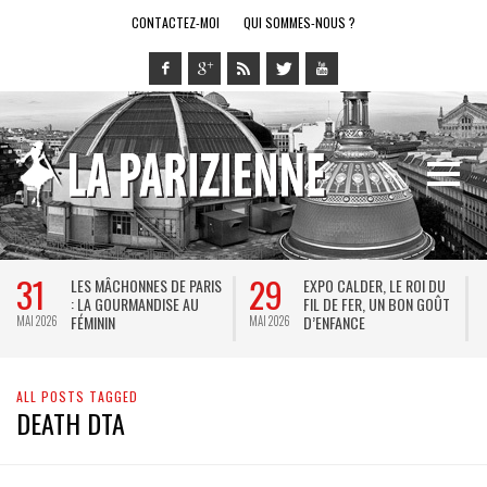
CONTACTEZ-MOI
QUI SOMMES-NOUS ?
31
29
LES MÂCHONNES DE PARIS
EXPO CALDER, LE ROI DU
: LA GOURMANDISE AU
FIL DE FER, UN BON GOÛT
FÉMININ
D’ENFANCE
MAI 2026
MAI 2026
M
ALL POSTS TAGGED
DEATH DTA