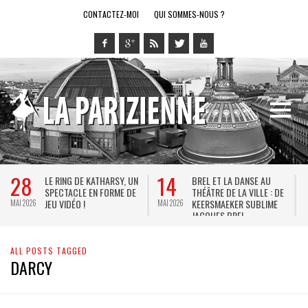
CONTACTEZ-MOI
QUI SOMMES-NOUS ?
28
14
LE RING DE KATHARSY, UN
BREL ET LA DANSE AU
SPECTACLE EN FORME DE
THÉÂTRE DE LA VILLE : DE
JEU VIDÉO !
KEERSMAEKER SUBLIME
MAI 2026
MAI 2026
M
JACQUES BREL
ALL POSTS TAGGED
DARCY