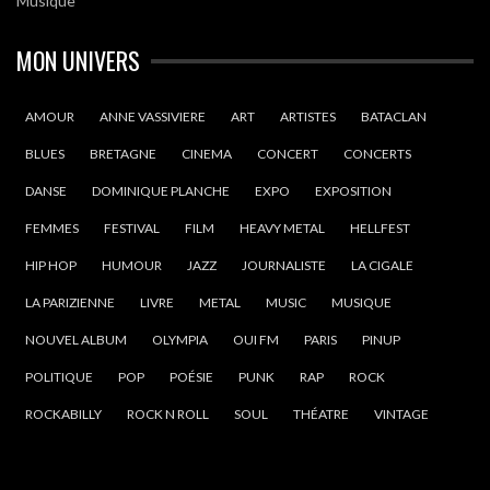
Musique
MON UNIVERS
AMOUR
ANNE VASSIVIERE
ART
ARTISTES
BATACLAN
BLUES
BRETAGNE
CINEMA
CONCERT
CONCERTS
DANSE
DOMINIQUE PLANCHE
EXPO
EXPOSITION
FEMMES
FESTIVAL
FILM
HEAVY METAL
HELLFEST
HIP HOP
HUMOUR
JAZZ
JOURNALISTE
LA CIGALE
LA PARIZIENNE
LIVRE
METAL
MUSIC
MUSIQUE
NOUVEL ALBUM
OLYMPIA
OUI FM
PARIS
PINUP
POLITIQUE
POP
POÉSIE
PUNK
RAP
ROCK
ROCKABILLY
ROCK N ROLL
SOUL
THÉATRE
VINTAGE